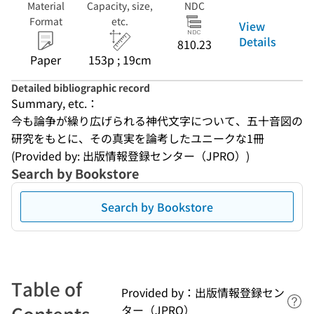
Material
Capacity, size,
NDC
Format
etc.
View
Details
810.23
Paper
153p ; 19cm
Detailed bibliographic record
Summary, etc.：
今も論争が繰り広げられる神代文字について、五十音図の
研究をもとに、その真実を論考したユニークな1冊
(Provided by: 出版情報登録センター（JPRO）)
Search by Bookstore
Search by Bookstore
Table of
Provided by：出版情報登録セン
Lin
Contents
ター（JPRO）