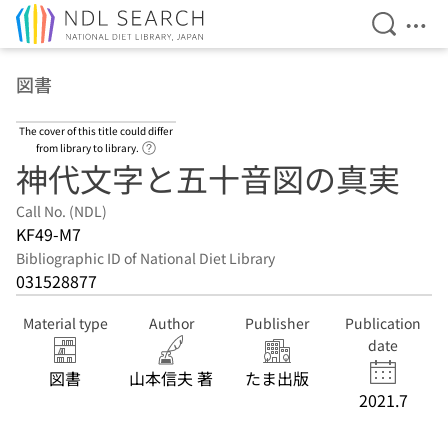
Open Se
Ope
Jump to main content
図書
The cover of this title could differ
Link to Help Page
from library to library.
神代文字と五十音図の真実
Call No. (NDL)
KF49-M7
Bibliographic ID of National Diet Library
031528877
Material type
Author
Publisher
Publication
date
図書
山本信夫 著
たま出版
2021.7