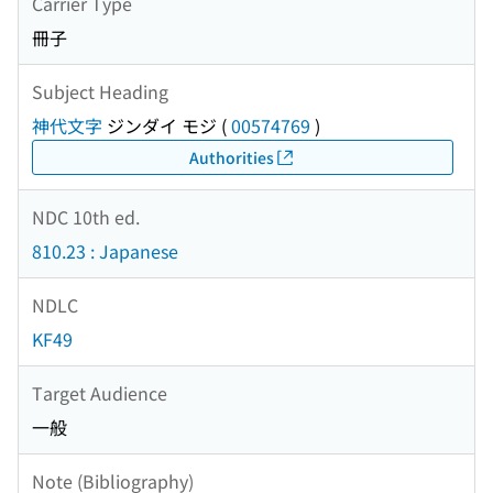
Carrier Type
冊子
Subject Heading
神代文字
ジンダイ モジ
(
00574769
)
Authorities
NDC 10th ed.
810.23 : Japanese
NDLC
KF49
Target Audience
一般
Note (Bibliography)