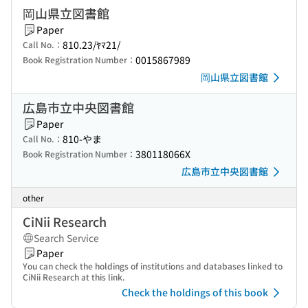
岡山県立図書館
Paper
810.23/ﾔﾏ21/
Call No.：
0015867989
Book Registration Number：
岡山県立図書館
広島市立中央図書館
Paper
810-やま
Call No.：
380118066X
Book Registration Number：
広島市立中央図書館
other
CiNii Research
Search Service
Paper
You can check the holdings of institutions and databases linked to
CiNii Research at this link.
Check the holdings of this book