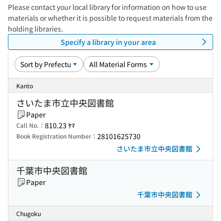
Please contact your local library for information on how to use
materials or whether it is possible to request materials from the
holding libraries.
Specify a library in your area
Kanto
さいたま市立中央図書館
Paper
810.23 ﾔﾏ
Call No.：
28101625730
Book Registration Number：
さいたま市立中央図書館
千葉市中央図書館
Paper
千葉市中央図書館
Chugoku