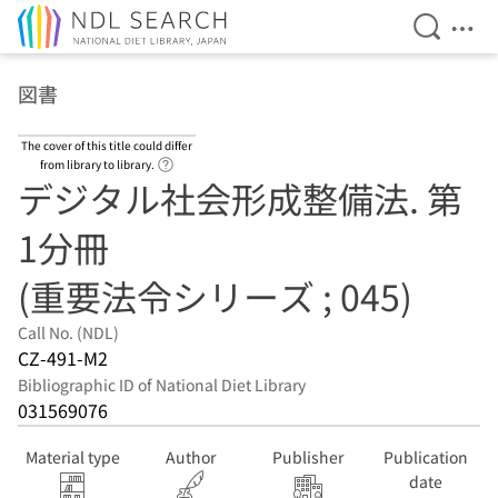
Open Se
Ope
Jump to main content
図書
The cover of this title could differ
Link to Help Page
from library to library.
デジタル社会形成整備法. 第
1分冊
(重要法令シリーズ ; 045)
Call No. (NDL)
CZ-491-M2
Bibliographic ID of National Diet Library
031569076
Material type
Author
Publisher
Publication
date