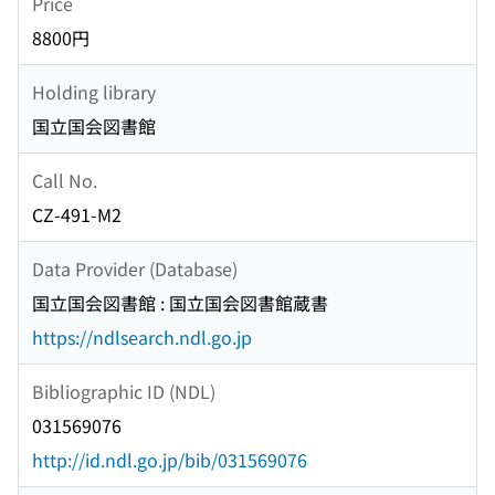
Price
8800円
Holding library
国立国会図書館
Call No.
CZ-491-M2
Data Provider (Database)
国立国会図書館 : 国立国会図書館蔵書
https://ndlsearch.ndl.go.jp
Bibliographic ID (NDL)
031569076
http://id.ndl.go.jp/bib/031569076