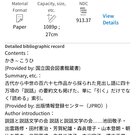
Material
Capacity, size,
NDC
Format
etc.
View
913.37
Details
Paper
1089p ;
27cm
Detailed bibliographic record
Contents：
かき～こうひ
(Provided by: 国立国会図書館蔵書)
Summary, etc.：
古代から中世の百六十七作品から採られた見出し語に四十
万項の「説話」の要約文も掲げた、単に「引く」だけでな
く｢読める」索引。
(Provided by: 出版情報登録センター（JPRO）)
Author introduction：
説話と説話文学の会 説話と説話文学の会……池田敬子・
出雲路修・田村憲治・芳賀紀雄・森眞理子・山本登朗・朝