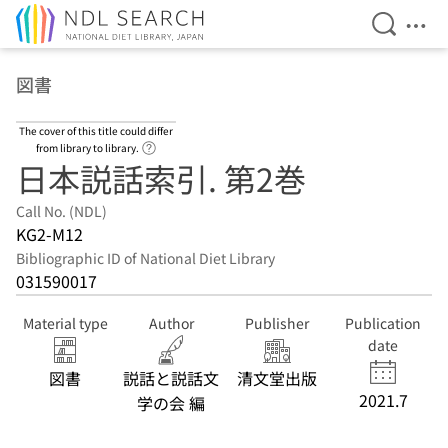
Open Se
Ope
Jump to main content
図書
The cover of this title could differ
Link to Help Page
from library to library.
日本説話索引. 第2巻
Call No. (NDL)
KG2-M12
Bibliographic ID of National Diet Library
031590017
Material type
Author
Publisher
Publication
date
図書
説話と説話文
清文堂出版
2021.7
学の会 編