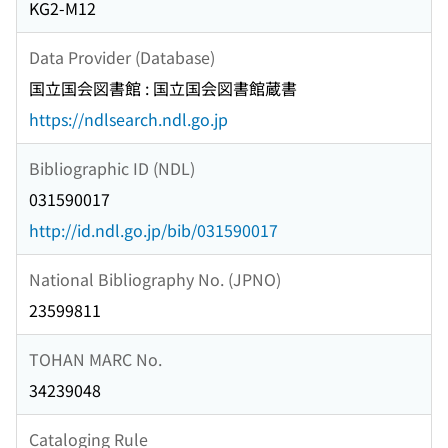
KG2-M12
Data Provider (Database)
国立国会図書館 : 国立国会図書館蔵書
https://ndlsearch.ndl.go.jp
Bibliographic ID (NDL)
031590017
http://id.ndl.go.jp/bib/031590017
National Bibliography No. (JPNO)
23599811
TOHAN MARC No.
34239048
Cataloging Rule