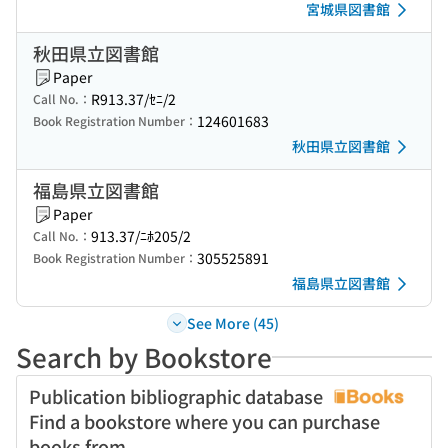
宮城県図書館
秋田県立図書館
Paper
R913.37/ｾﾆ/2
Call No.：
124601683
Book Registration Number：
秋田県立図書館
福島県立図書館
Paper
913.37/ﾆﾎ205/2
Call No.：
305525891
Book Registration Number：
福島県立図書館
See More (45)
Search by Bookstore
Publication bibliographic database
Find a bookstore where you can purchase
books from