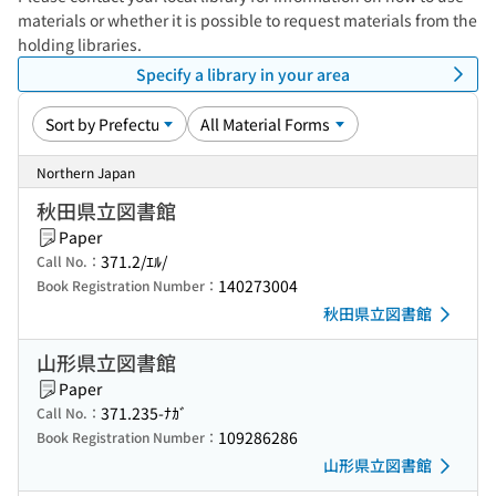
materials or whether it is possible to request materials from the
holding libraries.
Specify a library in your area
Northern Japan
秋田県立図書館
Paper
371.2/ｴﾙ/
Call No.：
140273004
Book Registration Number：
秋田県立図書館
山形県立図書館
Paper
371.235-ﾅｶﾞ
Call No.：
109286286
Book Registration Number：
山形県立図書館