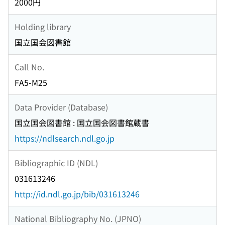
2000円
Holding library
国立国会図書館
Call No.
FA5-M25
Data Provider (Database)
国立国会図書館 : 国立国会図書館蔵書
https://ndlsearch.ndl.go.jp
Bibliographic ID (NDL)
031613246
http://id.ndl.go.jp/bib/031613246
National Bibliography No. (JPNO)