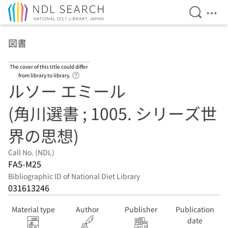
Open Se
Ope
Jump to main content
図書
The cover of this title could differ
Link to Help Page
from library to library.
ルソー エミール
(角川選書 ; 1005. シリーズ世
界の思想)
Call No. (NDL)
FA5-M25
Bibliographic ID of National Diet Library
031613246
Material type
Author
Publisher
Publication
date