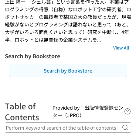
上田 隆一 「シェル芸」という言葉を作った人。本業はプ
ログラミングの得意（自称）なロボット工学の研究者。ロ
ボットサッカーの競技者で某国立大の教員だったが、現場
経験がないとプログラミングは語れないと思って（あと、
大学がいろいろ面倒くさいと思って）研究を中断し、4年
半、ロボットとは無関係の企業システムを...
View All
Search by Bookstore
Search by Bookstore
Table of
Provided by：出版情報登録セン
Lin
Contents
ター（JPRO）
Perf