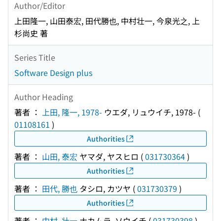
Author/Editor
上田隆一, 山田泰宏, 田代勝也, 中村壮一, 今泉光之, 上
杉尚史 著
Series Title
Software Design plus
Author Heading
著者 ：
上田, 隆一, 1978-
ウエダ, リュウイチ, 1978-
(
01108161
)
Authorities
著者 ：
山田, 泰宏
ヤマダ, ヤスヒロ
(
031730364
)
Authorities
著者 ：
田代, 勝也
タシロ, カツヤ
(
031730379
)
Authorities
著者 ：
中村, 壮一
ナカムラ, ソウイチ
(
031730398
)