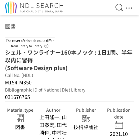
Open Se
Ope
Jump to main content
図書
The cover of this title could differ
Link to Help Page
from library to library.
シェル・ワンライナー160本ノック : 1日1問、半年
以内に習得
(Software Design plus)
Call No. (NDL)
M154-M350
Bibliographic ID of National Diet Library
031676765
Material type
Author
Publisher
Publication
上田隆一, 山
date
田泰宏, 田代
図書
技術評論社
勝也, 中村壮
2021.10