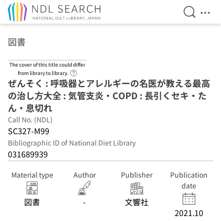
Open Se
Ope
Jump to main content
図書
The cover of this title could differ
Link to Help Page
from library to library.
ぜんそく : 呼吸器とアレルギーの名医が教える最高
の治し方大全 : 気管支炎・COPD : 長引くセキ・た
ん・息切れ
Call No. (NDL)
SC327-M99
Bibliographic ID of National Diet Library
031689939
Material type
Author
Publisher
Publication
date
図書
-
文響社
2021.10