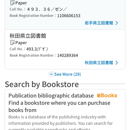
Paper
４９３．３６／ゼン／
Call No.：
1106606153
Book Registration Number：
岩手県立図書館
秋田県立図書館
Paper
493.3/ﾌﾞｾﾞ/
Call No.：
140289364
Book Registration Number：
秋田県立図書館
See More (29)
Search by Bookstore
Publication bibliographic database
Find a bookstore where you can purchase
books from
Books is a database of the publishing industry with
information provided by publishers. You can search for
currently available paperbacks and eBooks.