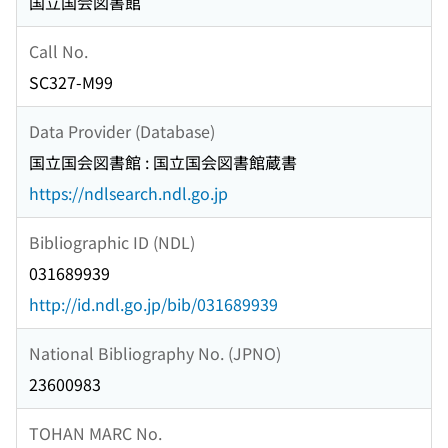
国立国会図書館
Call No.
SC327-M99
Data Provider (Database)
国立国会図書館 : 国立国会図書館蔵書
https://ndlsearch.ndl.go.jp
Bibliographic ID (NDL)
031689939
http://id.ndl.go.jp/bib/031689939
National Bibliography No. (JPNO)
23600983
TOHAN MARC No.