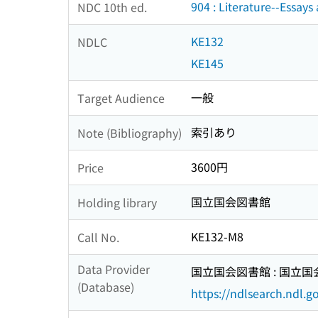
904 : Literature--Essays
NDC 10th ed.
KE132
NDLC
KE145
一般
Target Audience
索引あり
Note (Bibliography)
3600円
Price
国立国会図書館
Holding library
KE132-M8
Call No.
Data Provider
国立国会図書館 : 国立
(Database)
https://ndlsearch.ndl.go