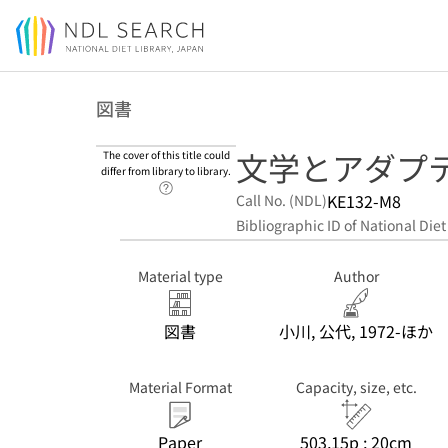
Jump to main content
図書
文学とアダプテ
The cover of this title could
differ from library to library.
Link to Help Page
KE132-M8
Call No. (NDL)
Bibliographic ID of National Diet
Material type
Author
図書
小川, 公代, 1972-ほか
Material Format
Capacity, size, etc.
Paper
503,15p ; 20cm