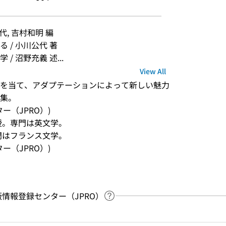
, 吉村和明 編
 / 小川公代 著
 沼野充義 述...
View All
を当て、アダプテーションによって新しい魅力
集。
ンター（JPRO）)
授。専門は英文学。
門はフランス文学。
ンター（JPRO）)
：出版情報登録センター（JPRO）
Link to Help Page
 keyword search of the table of contents