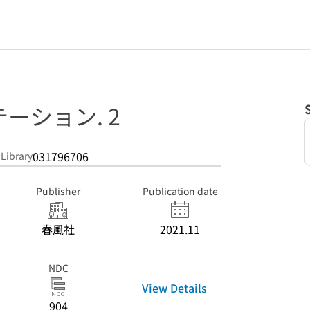
ーション. 2
031796706
 Library
Publisher
Publication date
春風社
2021.11
NDC
View Details
904