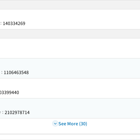
140334269
r：
1106463548
r：
03399440
2102978714
er：
See More (30)