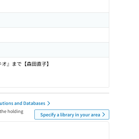
キオ』まで【森田直子】
itutions and Databases
 the holding
Specify a library in your area