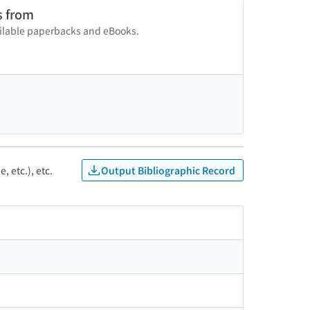
s from
vailable paperbacks and eBooks.
Output Bibliographic Record
, etc.), etc.