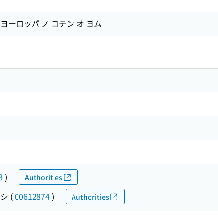
ヨーロッパ ノ コテン オ ヨム
8
)
Authorities
キシ
(
00612874
)
Authorities