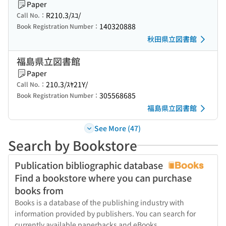
Paper
R210.3/ｽｺ/
Call No.：
140320888
Book Registration Number：
秋田県立図書館
福島県立図書館
Paper
210.3/ｽﾔ21Y/
Call No.：
305568685
Book Registration Number：
福島県立図書館
See More (47)
Search by Bookstore
Publication bibliographic database
Find a bookstore where you can purchase
books from
Books is a database of the publishing industry with
information provided by publishers. You can search for
currently available paperbacks and eBooks.