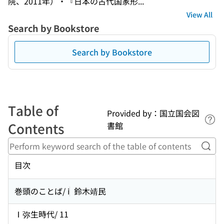
院、2011年）・『日本の古代国家形...
View All
Search by Bookstore
Search by Bookstore
Table of
Provided by：国立国会図
Lin
Contents
書館
Perf
目次
巻頭のことば/ ⅰ
鈴木靖民
Ⅰ弥生時代/ 11