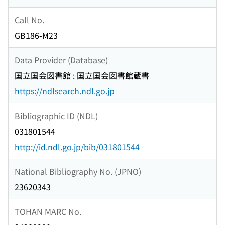
Call No.
GB186-M23
Data Provider (Database)
国立国会図書館 : 国立国会図書館蔵書
https://ndlsearch.ndl.go.jp
Bibliographic ID (NDL)
031801544
http://id.ndl.go.jp/bib/031801544
National Bibliography No. (JPNO)
23620343
TOHAN MARC No.