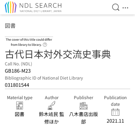
Open Se
Ope
Jump to main content
図書
The cover of this title could differ
Link to Help Page
from library to library.
古代日本対外交流史事典
Call No. (NDL)
GB186-M23
Bibliographic ID of National Diet Library
031801544
Material type
Author
Publisher
Publication
date
図書
鈴木靖民 監
八木書店出版
2021.11
修ほか
部