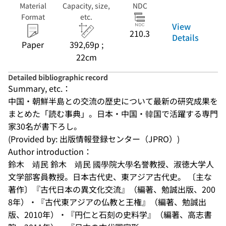
Material
Capacity, size,
NDC
Format
etc.
View
210.3
Details
Paper
392,69p ;
22cm
Detailed bibliographic record
Summary, etc.：
中国・朝鮮半島との交流の歴史について最新の研究成果を
まとめた「読む事典」。日本・中国・韓国で活躍する専門
家30名が書下ろし。
(Provided by: 出版情報登録センター（JPRO）)
Author introduction：
鈴木　靖民 鈴木　靖民 國學院大學名誉教授、淑徳大学人
文学部客員教授。日本古代史、東アジア古代史。 〔主な
著作〕『古代日本の異文化交流』（編著、勉誠出版、200
8年）・『古代東アジアの仏教と王権』（編著、勉誠出
版、2010年）・『円仁と石刻の史料学』（編著、高志書