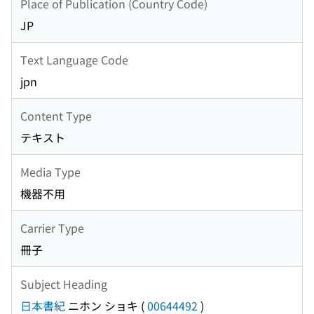
Place of Publication (Country Code)
JP
Text Language Code
jpn
Content Type
テキスト
Media Type
機器不用
Carrier Type
冊子
Subject Heading
日本書紀
ニホン ショキ
(
00644492
)