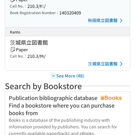
210.3/ﾀﾆ/
Call No.：
140320409
Book Registration Number：
秋田県立図書館
Kanto
茨城県立図書館
Paper
210.3/ﾀｷ/
Call No.：
茨城県立図書館
See More (48)
Search by Bookstore
Publication bibliographic database
Find a bookstore where you can purchase
books from
Books is a database of the publishing industry with
information provided by publishers. You can search for
currently available paperbacks and eBooks.