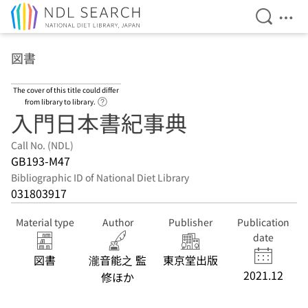
Open Se
Ope
Jump to main content
図書
The cover of this title could differ
Link to Help Page
from library to library.
入門日本書紀事典
Call No. (NDL)
GB193-M47
Bibliographic ID of National Diet Library
031803917
Material type
Author
Publisher
Publication
date
図書
瀧音能之 監
東京堂出版
2021.12
修ほか