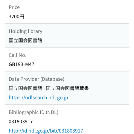
Price
3200円
Holding library
国立国会図書館
Call No.
GB193-M47
Data Provider (Database)
国立国会図書館 : 国立国会図書館蔵書
https://ndlsearch.ndl.go.jp
Bibliographic ID (NDL)
031803917
http://id.ndl.go.jp/bib/031803917