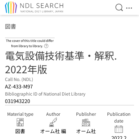
Open Se
Ope
Jump to main content
図書
The cover of this title could differ
Link to Help Page
from library to library.
電気設備技術基準・解釈.
2022年版
Call No. (NDL)
AZ-433-M97
Bibliographic ID of National Diet Library
031943220
Material type
Author
Publisher
Publication
date
図書
オーム社 編
オーム社
2022.2