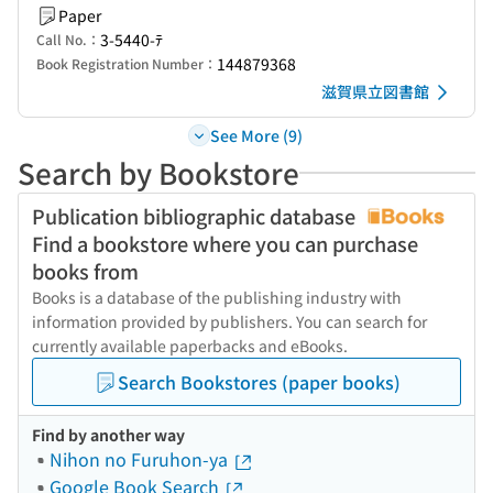
Paper
3-5440-ﾃ
Call No.：
144879368
Book Registration Number：
滋賀県立図書館
See More (9)
Search by Bookstore
Publication bibliographic database
Find a bookstore where you can purchase
books from
Books is a database of the publishing industry with
information provided by publishers. You can search for
currently available paperbacks and eBooks.
Search Bookstores (paper books)
Find by another way
Nihon no Furuhon-ya
Google Book Search