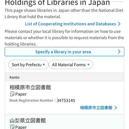
Holdings of Libraries in Japan
This page shows libraries in Japan other than the National Diet
Library that hold the material.
List of Cooperating Institutions and Databases
Please contact your local library for information on how to use
materials or whether it is possible to request materials from the
holding libraries.
Specify a library in your area
Kanto
相模原市立図書館
Paper
34753145
Book Registration Number：
相模原市立図書館
山梨県立図書館
Paper