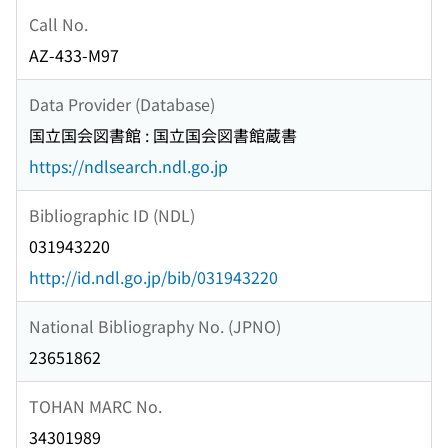
Call No.
AZ-433-M97
Data Provider (Database)
国立国会図書館 : 国立国会図書館蔵書
https://ndlsearch.ndl.go.jp
Bibliographic ID (NDL)
031943220
http://id.ndl.go.jp/bib/031943220
National Bibliography No. (JPNO)
23651862
TOHAN MARC No.
34301989