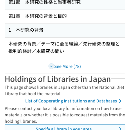
第1部 本研究の性格と当事者研究
第1章 本研究の背景と目的
1 本研究の背景
本研究の背景／テーマに至る経緯／先行研究の整理と
批判的検討／本研究の問い
See More (78)
Holdings of Libraries in Japan
This page shows libraries in Japan other than the National Diet
Library that hold the material.
List of Cooperating Institutions and Databases
Please contact your local library for information on how to use
materials or whether it is possible to request materials from the
holding libraries.
Specify a library in your area