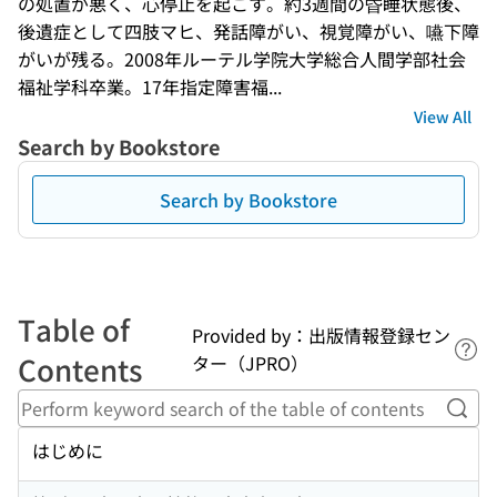
の処置が悪く、心停止を起こす。約3週間の昏睡状態後、
後遺症として四肢マヒ、発話障がい、視覚障がい、嚥下障
がいが残る。2008年ルーテル学院大学総合人間学部社会
福祉学科卒業。17年指定障害福...
View All
Search by Bookstore
Search by Bookstore
Table of
Provided by：出版情報登録セン
Lin
Contents
ター（JPRO）
Perf
はじめに