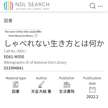
Open Se
Ope
Jump to main content
図書
The cover of this title could differ
Link to Help Page
from library to library.
しゃべれない生き方とは何か
Call No. (NDL)
EG61-M350
Bibliographic ID of National Diet Library
031994841
Material type
Author
Publisher
Publication
date
図書
天畠大輔 著
生活書院
2022.2