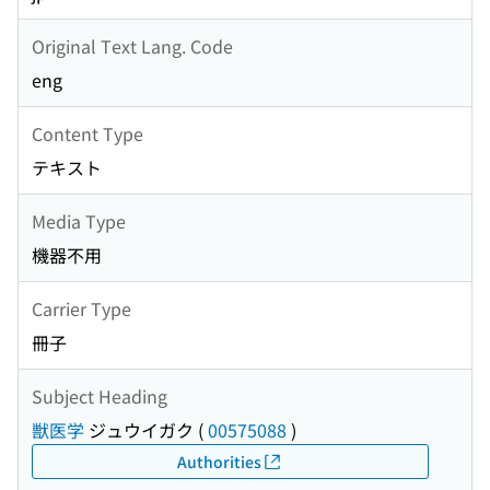
Original Text Lang. Code
eng
Content Type
テキスト
Media Type
機器不用
Carrier Type
冊子
Subject Heading
獣医学
ジュウイガク
(
00575088
)
Authorities