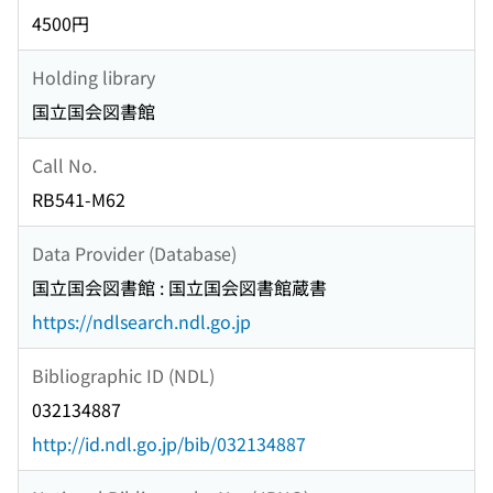
4500円
Holding library
国立国会図書館
Call No.
RB541-M62
Data Provider (Database)
国立国会図書館 : 国立国会図書館蔵書
https://ndlsearch.ndl.go.jp
Bibliographic ID (NDL)
032134887
http://id.ndl.go.jp/bib/032134887