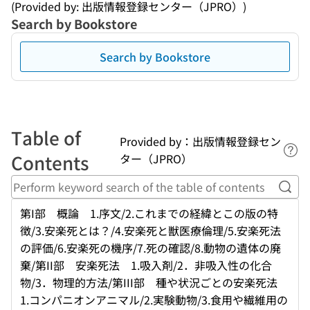
(Provided by: 出版情報登録センター（JPRO）)
Search by Bookstore
Search by Bookstore
Table of
Provided by：出版情報登録セン
Lin
Contents
ター（JPRO）
Perf
第I部 概論 1.序文/2.これまでの経緯とこの版の特
徴/3.安楽死とは？/4.安楽死と獣医療倫理/5.安楽死法
の評価/6.安楽死の機序/7.死の確認/8.動物の遺体の廃
棄/第II部 安楽死法 1.吸入剤/2．非吸入性の化合
物/3．物理的方法/第III部 種や状況ごとの安楽死法
1.コンパニオンアニマル/2.実験動物/3.食用や繊維用の