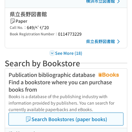
横浜市立図書館
県立長野図書館
Paper
649/ﾍﾞｲ/'20
Call No.：
0114773229
Book Registration Number：
県立長野図書館
See More (18)
Search by Bookstore
Publication bibliographic database
Find a bookstore where you can purchase
books from
Books is a database of the publishing industry with
information provided by publishers. You can search for
currently available paperbacks and eBooks.
Search Bookstores (paper books)