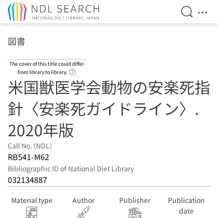
Open Se
Ope
Jump to main content
図書
The cover of this title could differ
Link to Help Page
from library to library.
米国獣医学会動物の安楽死指
針〈安楽死ガイドライン〉.
2020年版
Call No. (NDL)
RB541-M62
Bibliographic ID of National Diet Library
032134887
Material type
Author
Publisher
Publication
date