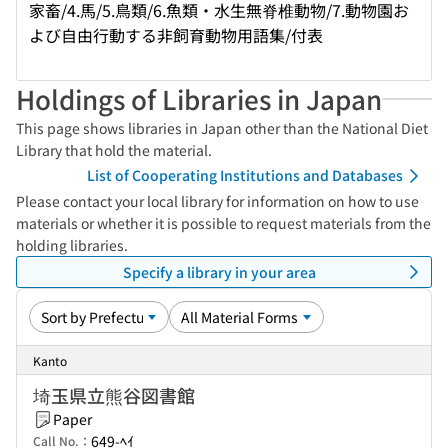
家畜/4.馬/5.鳥類/6.魚類・水生無脊椎動物/7.動物園お
よび自由行動する非飼育動物用語集/付表
Holdings of Libraries in Japan
This page shows libraries in Japan other than the National Diet
Library that hold the material.
List of Cooperating Institutions and Databases
Please contact your local library for information on how to use
materials or whether it is possible to request materials from the
holding libraries.
Specify a library in your area
Kanto
埼玉県立熊谷図書館
Paper
649-ﾍｲ
Call No.：