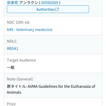
安楽死
アンラクシ
(
00560269
)
Authorities
NDC 10th ed.
649 : Veterinary medecine
NDLC
RB541
Target Audience
一般
Note (General)
原タイトル: AVMA Guidelines for the Euthanasia of
Animals
Price