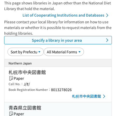
This page shows libraries in Japan other than the National Diet
Library that hold the material.
List of Cooperating Institutions and Databases
Please contact your local library for information on how to use
materials or whether it is possible to request materials from the
holding libraries.
Specify a library in your area
Northern Japan
札幌市中央図書館
Paper
J/ｵ/
Call No.：
8013278026
Book Registration Number：
札幌市中央図書館
青森県立図書館
Paper