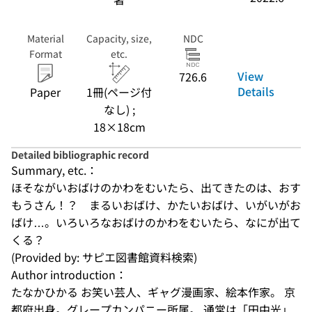
Material
Capacity, size,
NDC
Format
etc.
View
726.6
Details
Paper
1冊(ページ付
なし) ;
18×18cm
Detailed bibliographic record
Summary, etc.：
ほそながいおばけのかわをむいたら、出てきたのは、おす
もうさん！？　まるいおばけ、かたいおばけ、いがいがお
ばけ…。いろいろなおばけのかわをむいたら、なにが出て
くる？
(Provided by: サピエ図書館資料検索)
Author introduction：
たなかひかる お笑い芸人、ギャグ漫画家、絵本作家。 京
都府出身。グレープカンパニー所属。 通常は「田中光」