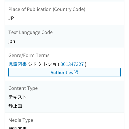
Place of Publication (Country Code)
JP
Text Language Code
jpn
Genre/Form Terms
児童図書
ジドウ トショ
(
001347327
)
Authorities
Content Type
テキスト
静止画
Media Type
機器不用