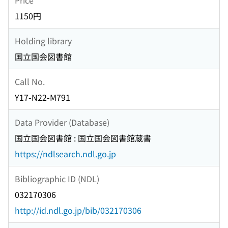
1150円
Holding library
国立国会図書館
Call No.
Y17-N22-M791
Data Provider (Database)
国立国会図書館 : 国立国会図書館蔵書
https://ndlsearch.ndl.go.jp
Bibliographic ID (NDL)
032170306
http://id.ndl.go.jp/bib/032170306