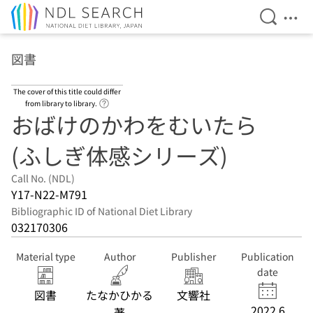
Open Se
Ope
Jump to main content
図書
The cover of this title could differ
Link to Help Page
from library to library.
おばけのかわをむいたら
(ふしぎ体感シリーズ)
Call No. (NDL)
Y17-N22-M791
Bibliographic ID of National Diet Library
032170306
Material type
Author
Publisher
Publication
date
図書
たなかひかる
文響社
2022.6
著