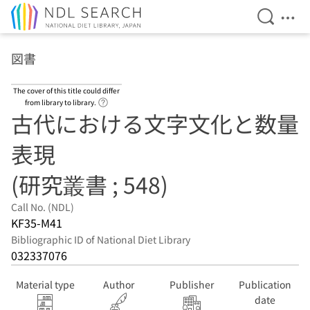
Open Se
Ope
Jump to main content
図書
The cover of this title could differ
Link to Help Page
from library to library.
古代における文字文化と数量
表現
(研究叢書 ; 548)
Call No. (NDL)
KF35-M41
Bibliographic ID of National Diet Library
032337076
Material type
Author
Publisher
Publication
date