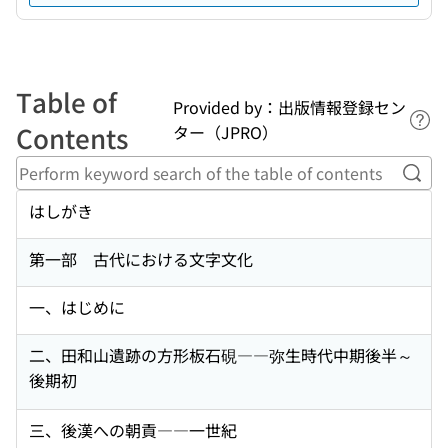
Table of
Provided by：出版情報登録セン
Lin
Contents
ター（JPRO）
Perf
はしがき
第一部 古代における文字文化
一、はじめに
二、田和山遺跡の方形板石硯――弥生時代中期後半～
後期初
三、後漢への朝貢――一世紀