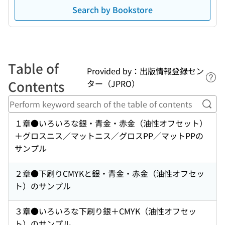
Search by Bookstore
Table of
Provided by：出版情報登録セン
Lin
Contents
ター（JPRO）
Perf
１章●いろいろな銀・青金・赤金（油性オフセット）
＋グロスニス／マットニス／グロスPP／マットPPの
サンプル
２章●下刷りCMYKと銀・青金・赤金（油性オフセッ
ト）のサンプル
３章●いろいろな下刷り銀＋CMYK（油性オフセッ
ト）のサンプル