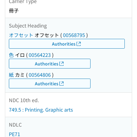
Carrier Type
冊子
Subject Heading
オフセット
オフセット
(
00568795
)
Authorities
色
イロ
(
00564223
)
Authorities
紙
カミ
(
00564806
)
Authorities
NDC 10th ed.
749.5 : Printing. Graphic arts
NDLC
PE71