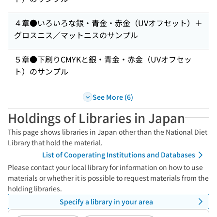
４章●いろいろな銀・青金・赤金（UVオフセット）＋
グロスニス／マットニスのサンプル
５章●下刷りCMYKと銀・青金・赤金（UVオフセッ
ト）のサンプル
See More (6)
Holdings of Libraries in Japan
This page shows libraries in Japan other than the National Diet
Library that hold the material.
List of Cooperating Institutions and Databases
Please contact your local library for information on how to use
materials or whether it is possible to request materials from the
holding libraries.
Specify a library in your area