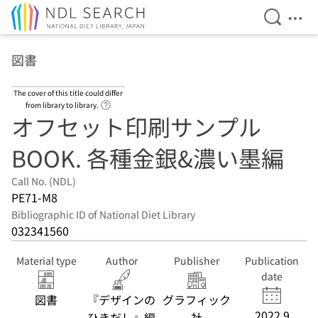
Open Se
Ope
Jump to main content
図書
The cover of this title could differ
Link to Help Page
from library to library.
オフセット印刷サンプル
BOOK. 各種金銀&濃い墨編
Call No. (NDL)
PE71-M8
Bibliographic ID of National Diet Library
032341560
Material type
Author
Publisher
Publication
date
図書
『デザインの
グラフィック
2022.9
ひきだし』編
社