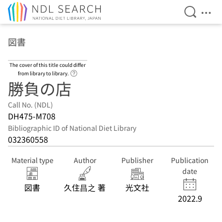
Open Se
Ope
Jump to main content
図書
The cover of this title could differ
Link to Help Page
from library to library.
勝負の店
Call No. (NDL)
DH475-M708
Bibliographic ID of National Diet Library
032360558
Material type
Author
Publisher
Publication
date
図書
久住昌之 著
光文社
2022.9