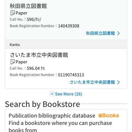
秋田県立図書館
Paper
596/ｸｼ/
Call No.：
140439308
Book Registration Number：
秋田県立図書館
Kanto
さいたま市立中央図書館
Paper
596.04 ｸｽ
Call No.：
01190745313
Book Registration Number：
さいたま市立中央図書館
See More (26)
Search by Bookstore
Publication bibliographic database
Find a bookstore where you can purchase
books from