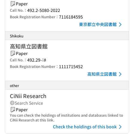
Paper
492.2-5080-2022
Call No.：
7116184595
Book Registration Number：
東京都立中央図書館
Shikoku
高知県立図書館
Paper
492.29-ﾆﾎ
Call No.：
1111715452
Book Registration Number：
高知県立図書館
other
CiNii Research
Search Service
Paper
You can check the holdings of institutions and databases linked to
CiNii Research at this link.
Check the holdings of this book