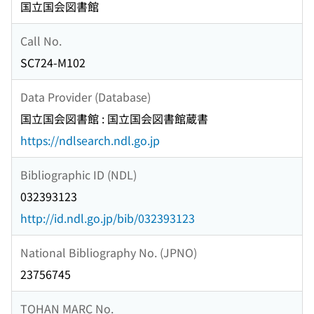
国立国会図書館
Call No.
SC724-M102
Data Provider (Database)
国立国会図書館 : 国立国会図書館蔵書
https://ndlsearch.ndl.go.jp
Bibliographic ID (NDL)
032393123
http://id.ndl.go.jp/bib/032393123
National Bibliography No. (JPNO)
23756745
TOHAN MARC No.