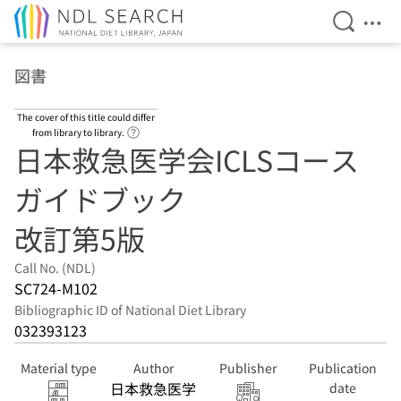
Open Se
Ope
Jump to main content
図書
The cover of this title could differ
Link to Help Page
from library to library.
日本救急医学会ICLSコース
ガイドブック
改訂第5版
Call No. (NDL)
SC724-M102
Bibliographic ID of National Diet Library
032393123
Material type
Author
Publisher
Publication
日本救急医学
date