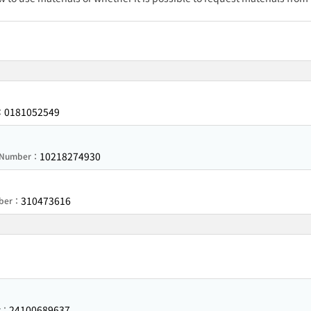
0181052549
：
10218274930
n Number：
310473616
mber：
24100689637
r：