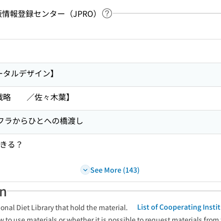
：出版情報登録センター（JPRO）
Link to Help Page
 keyword search of the table of contents
ータルデザイン】
イン戦略 ／佐々木葉】
ンフラからひとへの橋渡し
できる？
See More (143)
an
List of Cooperating Inst
onal Diet Library that hold the material.
w to use materials or whether it is possible to request materials from