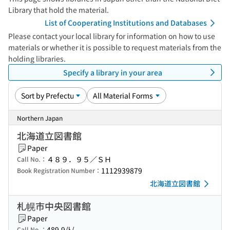
Library that hold the material.
List of Cooperating Institutions and Databases
Please contact your local library for information on how to use
materials or whether it is possible to request materials from the
holding libraries.
Specify a library in your area
Northern Japan
北海道立図書館
Paper
４８９．９５／ＳＨ
Call No.：
1112939879
Book Registration Number：
北海道立図書館
札幌市中央図書館
Paper
489.9/ﾄ/
Call No.：