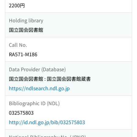
2200円
Holding library
国立国会図書館
Call No.
RA571-M186
Data Provider (Database)
国立国会図書館 : 国立国会図書館蔵書
https://ndlsearch.ndl.go.jp
Bibliographic ID (NDL)
032575803
http://id.ndl.go.jp/bib/032575803
National Bibliography No. (JPNO)