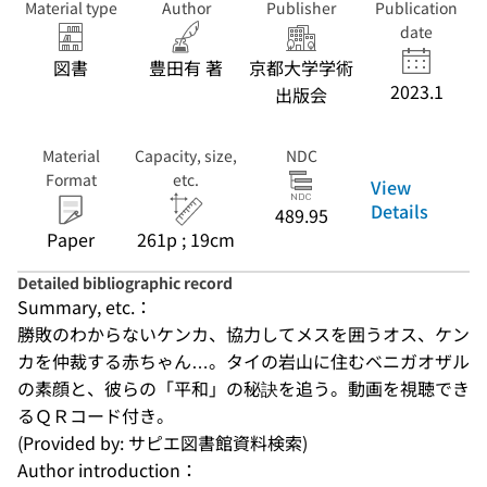
Material type
Author
Publisher
Publication
date
図書
豊田有 著
京都大学学術
2023.1
出版会
Material
Capacity, size,
NDC
Format
etc.
View
Details
489.95
Paper
261p ; 19cm
Detailed bibliographic record
Summary, etc.：
勝敗のわからないケンカ、協力してメスを囲うオス、ケン
カを仲裁する赤ちゃん…。タイの岩山に住むベニガオザル
の素顔と、彼らの「平和」の秘訣を追う。動画を視聴でき
るＱＲコード付き。
(Provided by: サピエ図書館資料検索)
Author introduction：