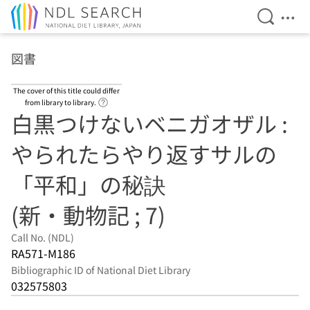
Open Se
Ope
Jump to main content
図書
The cover of this title could differ
Link to Help Page
from library to library.
白黒つけないベニガオザル :
やられたらやり返すサルの
「平和」の秘訣
(新・動物記 ; 7)
Call No. (NDL)
RA571-M186
Bibliographic ID of National Diet Library
032575803