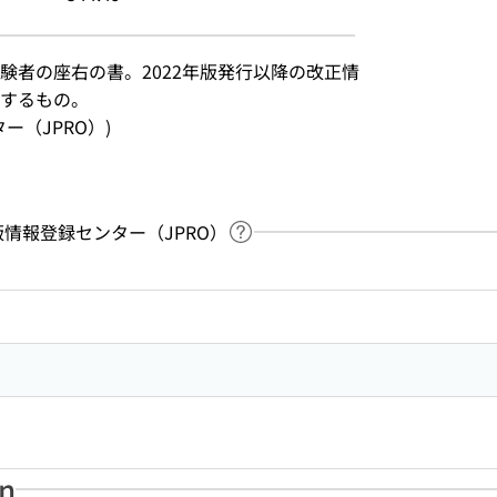
験者の座右の書。2022年版発行以降の改正情
するもの。
ンター（JPRO）)
：出版情報登録センター（JPRO）
Link to Help Page
 keyword search of the table of contents
an