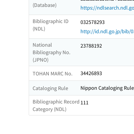
(Database)
https://ndlsearch.ndl.go
Bibliographic ID
032578293
(NDL)
http://id.ndl.go.jp/bib
National
23788192
Bibliography No.
(JPNO)
34426893
TOHAN MARC No.
Nippon Cataloging Rule
Cataloging Rule
Bibliographic Record
111
Category (NDL)