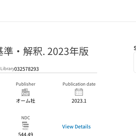
準・解釈. 2023年版
032578293
 Library
Publisher
Publication date
オーム社
2023.1
NDC
View Details
544.49