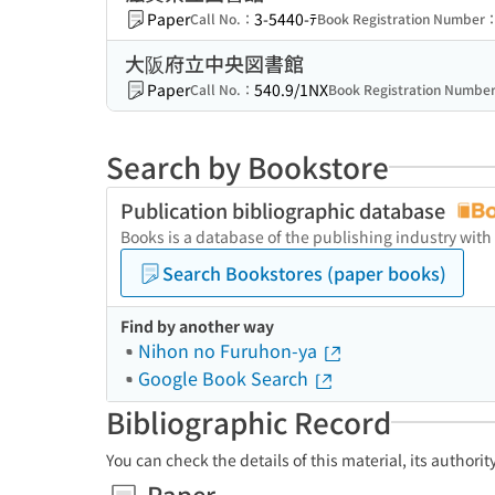
Paper
3-5440-ﾃ
Call No.：
Book Registration Number
大阪府立中央図書館
Paper
540.9/1NX
Call No.：
Book Registration Numbe
Search by Bookstore
Publication bibliographic database
Books is a database of the publishing industry with
Search Bookstores (paper books)
Find by another way
Nihon no Furuhon-ya
Google Book Search
Bibliographic Record
You can check the details of this material, its authori
Paper