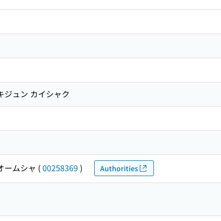
 キジュン カイシャク
オームシャ
(
00258369
)
Authorities