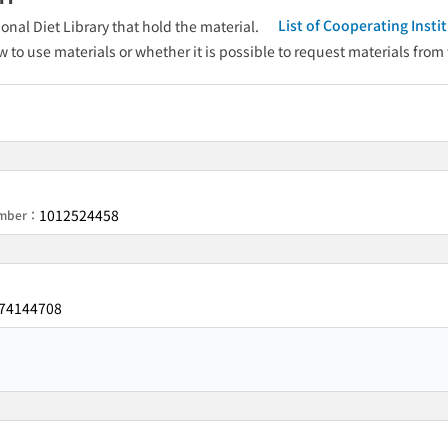
List of Cooperating Inst
onal Diet Library that hold the material.
w to use materials or whether it is possible to request materials from
1012524458
umber：
74144708