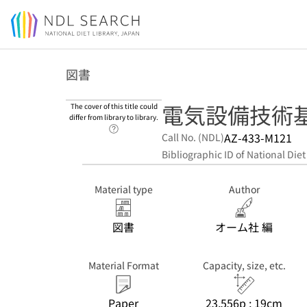
Jump to main content
図書
電気設備技術基
The cover of this title could
differ from library to library.
Link to Help Page
AZ-433-M121
Call No. (NDL)
Bibliographic ID of National Diet
Material type
Author
図書
オーム社 編
Material Format
Capacity, size, etc.
Paper
23,556p ; 19cm