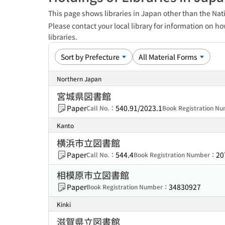
This page shows libraries in Japan other than the Nati
Please contact your local library for information on ho
libraries.
Northern Japan
宮城県図書館
Paper
540.91/2023.1
Call No.：
Book Registration N
Kanto
横浜市立図書館
Paper
544.4
20
Call No.：
Book Registration Number：
相模原市立図書館
Paper
34830927
Book Registration Number：
Kinki
滋賀県立図書館