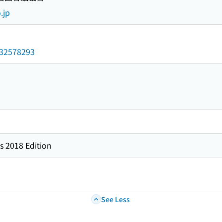
.jp
/032578293
s 2018 Edition
See Less