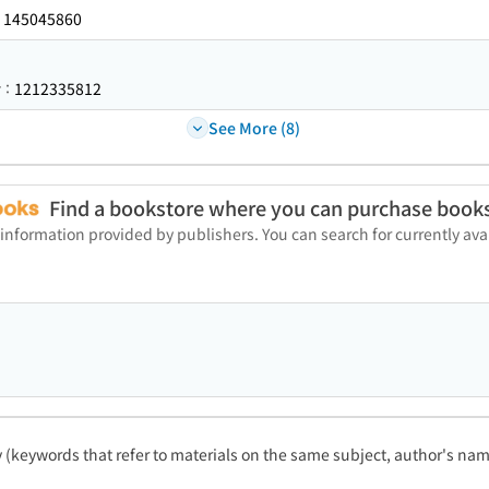
145045860
：
1212335812
r：
See More (8)
Find a bookstore where you can purchase book
 information provided by publishers. You can search for currently a
ty (keywords that refer to materials on the same subject, author's name