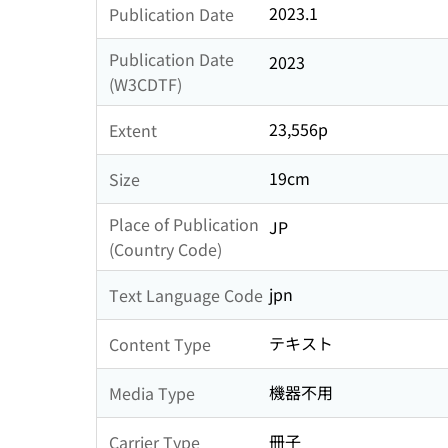
2023.1
Publication Date
Publication Date
2023
(W3CDTF)
23,556p
Extent
19cm
Size
Place of Publication
JP
(Country Code)
jpn
Text Language Code
テキスト
Content Type
機器不用
Media Type
冊子
Carrier Type