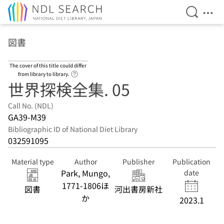
Open Se
Ope
Jump to main content
図書
The cover of this title could differ
Link to Help Page
from library to library.
世界探検全集. 05
Call No. (NDL)
GA39-M39
Bibliographic ID of National Diet Library
032591095
Material type
Author
Publisher
Publication
Park, Mungo,
date
1771-1806ほ
図書
河出書房新社
か
2023.1