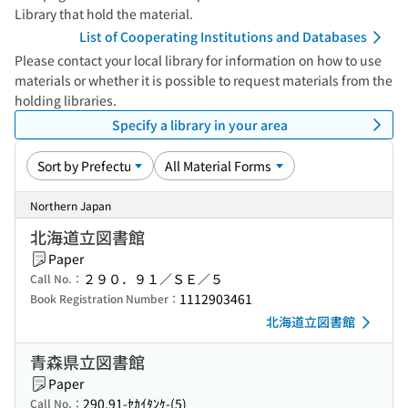
Library that hold the material.
List of Cooperating Institutions and Databases
Please contact your local library for information on how to use
materials or whether it is possible to request materials from the
holding libraries.
Specify a library in your area
Northern Japan
北海道立図書館
Paper
２９０．９１／ＳＥ／５
Call No.：
1112903461
Book Registration Number：
北海道立図書館
青森県立図書館
Paper
290.91-ｾｶｲﾀﾝｹ-(5)
Call No.：