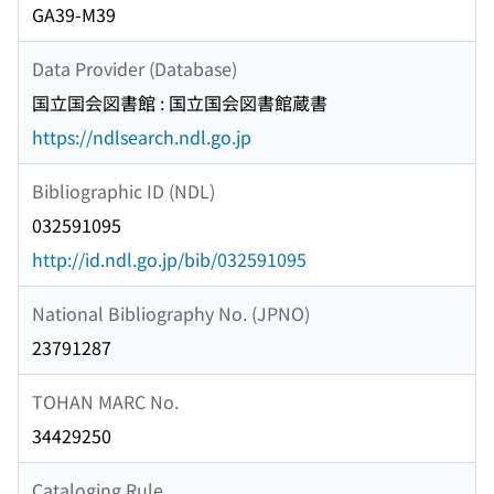
GA39-M39
Data Provider (Database)
国立国会図書館 : 国立国会図書館蔵書
https://ndlsearch.ndl.go.jp
Bibliographic ID (NDL)
032591095
http://id.ndl.go.jp/bib/032591095
National Bibliography No. (JPNO)
23791287
TOHAN MARC No.
34429250
Cataloging Rule