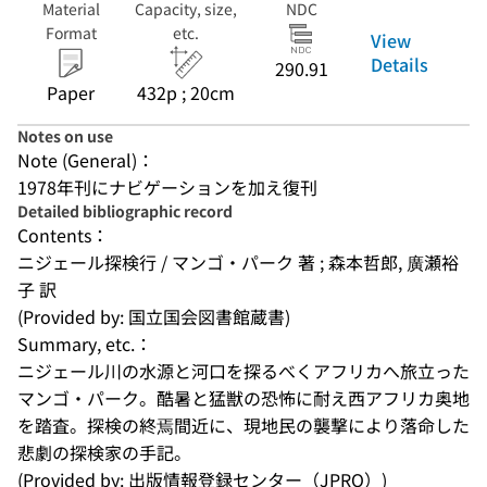
Material
Capacity, size,
NDC
Format
etc.
View
Details
290.91
Paper
432p ; 20cm
Notes on use
Note (General)：
1978年刊にナビゲーションを加え復刊
Detailed bibliographic record
Contents：
ニジェール探検行 / マンゴ・パーク 著 ; 森本哲郎, 廣瀬裕
子 訳
(Provided by: 国立国会図書館蔵書)
Summary, etc.：
ニジェール川の水源と河口を探るべくアフリカへ旅立った
マンゴ・パーク。酷暑と猛獣の恐怖に耐え西アフリカ奥地
を踏査。探検の終焉間近に、現地民の襲撃により落命した
悲劇の探検家の手記。
(Provided by: 出版情報登録センター（JPRO）)