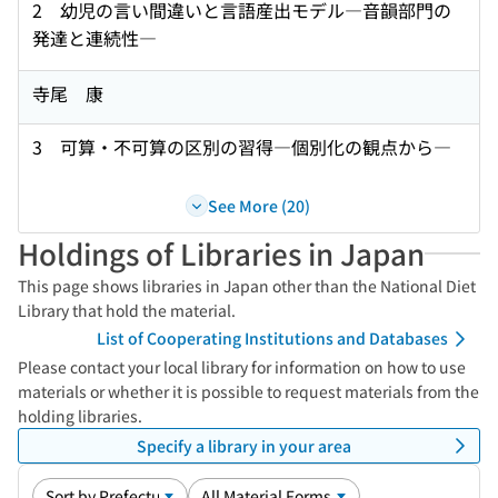
2 幼児の言い間違いと言語産出モデル―音韻部門の
発達と連続性―
寺尾 康
3 可算・不可算の区別の習得―個別化の観点から―
See More (20)
Holdings of Libraries in Japan
This page shows libraries in Japan other than the National Diet
Library that hold the material.
List of Cooperating Institutions and Databases
Please contact your local library for information on how to use
materials or whether it is possible to request materials from the
holding libraries.
Specify a library in your area