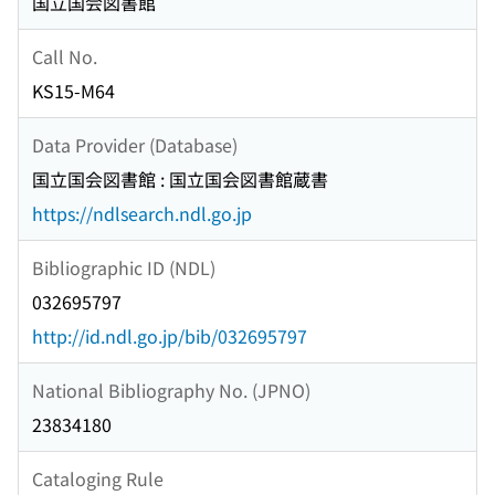
国立国会図書館
Call No.
KS15-M64
Data Provider (Database)
国立国会図書館 : 国立国会図書館蔵書
https://ndlsearch.ndl.go.jp
Bibliographic ID (NDL)
032695797
http://id.ndl.go.jp/bib/032695797
National Bibliography No. (JPNO)
23834180
Cataloging Rule