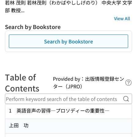
若林 茂則 若林茂則（わかばやししげのり） 中央大学 文学
部 教授...
View All
Search by Bookstore
Search by Bookstore
Table of
Provided by：出版情報登録セン
Lin
Contents
ター（JPRO）
Perf
1 英語音声の習得―プロソディーの重要性―
上田 功