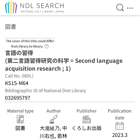
Open Se
Ope
Jump to main content
図書
The cover of this title could differ
Link to Help Page
from library to library.
言語の習得
(第二言語習得研究の科学 = Second language
acquisition research ; 1)
Call No. (NDL)
KS15-M64
Bibliographic ID of National Diet Library
032695797
Material type
Author
Publisher
Publication
date
図書
大瀧綾乃, 中
くろしお出版
2023.3
川右也, 若林