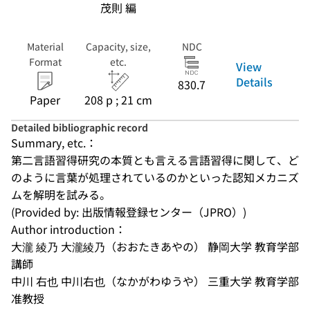
茂則 編
Material
Capacity, size,
NDC
Format
etc.
View
Details
830.7
Paper
208 p ; 21 cm
Detailed bibliographic record
Summary, etc.：
第二言語習得研究の本質とも言える言語習得に関して、ど
のように言葉が処理されているのかといった認知メカニズ
ムを解明を試みる。
(Provided by: 出版情報登録センター（JPRO）)
Author introduction：
大瀧 綾乃 大瀧綾乃（おおたきあやの） 静岡大学 教育学部 
講師
中川 右也 中川右也（なかがわゆうや） 三重大学 教育学部 
准教授