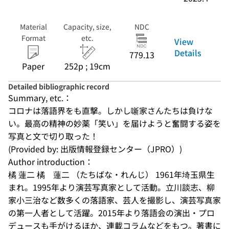
Material
Capacity, size,
NDC
Format
etc.
View
Details
779.13
Paper
252p ; 19cm
Detailed bibliographic record
Summary, etc.：
コロナは落語界をも直撃。しかし噺家さんたちは負けな
い。最高の精神の妙薬「笑い」を届けようと奮闘する姿を
写真と文で切り取った！
(Provided by: 出版情報登録センター（JPRO）)
Author introduction：
橘 蓮二 橘　蓮二 （たちばな・れんじ） 1961年埼玉県生
まれ。1995年より演芸写真家として活動。立川談志、柳
家小三治など数多くの落語家、芸人を撮影し、演芸写真家
の第一人者として活躍。2015年より落語会の演出・プロ
デュースも手がけるほか、連載コラムなどをもつ。著書に