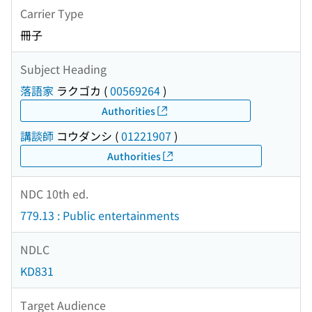
Carrier Type
冊子
Subject Heading
落語家
ラクゴカ
(
00569264
)
Authorities
講談師
コウダンシ
(
01221907
)
Authorities
NDC 10th ed.
779.13 : Public entertainments
NDLC
KD831
Target Audience