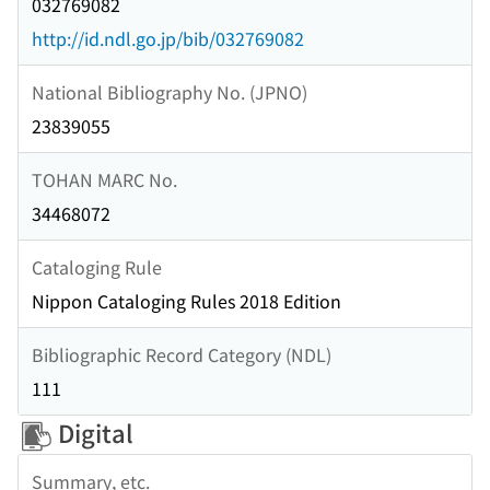
032769082
http://id.ndl.go.jp/bib/032769082
National Bibliography No. (JPNO)
23839055
TOHAN MARC No.
34468072
Cataloging Rule
Nippon Cataloging Rules 2018 Edition
Bibliographic Record Category (NDL)
111
Digital
Summary, etc.