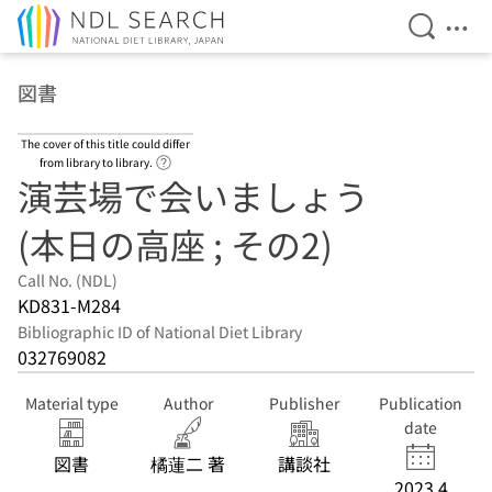
Open Se
Ope
Jump to main content
図書
The cover of this title could differ
Link to Help Page
from library to library.
演芸場で会いましょう
(本日の高座 ; その2)
Call No. (NDL)
KD831-M284
Bibliographic ID of National Diet Library
032769082
Material type
Author
Publisher
Publication
date
図書
橘蓮二 著
講談社
2023.4