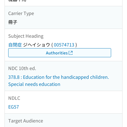
Carrier Type
冊子
Subject Heading
自閉症
ジヘイショウ
(
00574713
)
Authorities
NDC 10th ed.
378.8 : Education for the handicapped children.
Special needs education
NDLC
EG57
Target Audience