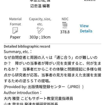
辺忠温 編著
Material
Capacity, size,
NDC
Format
etc.
View
Details
378.8
Paper
303p ; 19cm
Detailed bibliographic record
Summary, etc.：
なぜ自閉症者と周囲の人々は「通じ合う」のが難しいの
か？　障がいの当事者が障がい児を支援すると、何が生ま
れるか？　当事者だからこその体験と問題提起に多様な視
点から研究者が応答。当事者の見方を踏まえた支援を支援
するための逆ＳＳＴの提唱。
(Provided by: 出版情報登録センター（JPRO）)
Author introduction：
大内 雅登 こどもサポート教室児童指導員
山本 登志哉 発達支援研究所所長