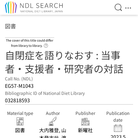
Open Se
Ope
Jump to main content
図書
The cover of this title could differ
Link to Help Page
from library to library.
自閉症を語りなおす : 当事
者・支援者・研究者の対話
Call No. (NDL)
EG57-M1043
Bibliographic ID of National Diet Library
032818593
Material type
Author
Publisher
Publication
date
図書
大内雅登, 山
新曜社
2023.5
本登志哉, 渡