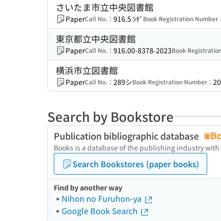
さいたま市立中央図書館
Paper
916.5 ｼｹﾞ
Call No.：
Book Registration Number
東京都立中央図書館
Paper
916.00-8378-2023
Call No.：
Book Registrati
横浜市立図書館
Paper
289シ
20
Call No.：
Book Registration Number：
Search by Bookstore
Publication bibliographic database
Books is a database of the publishing industry with
Search Bookstores (paper books)
Find by another way
Nihon no Furuhon-ya
Google Book Search