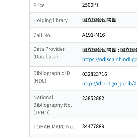
2500円
Price
国立国会図書館
Holding library
A191-M16
Call No.
Data Provider
国立国会図書館 : 国立
(Database)
https://ndlsearch.ndl.go
Bibliographic ID
032823716
(NDL)
http://id.ndl.go.jp/bib
National
23852882
Bibliography No.
(JPNO)
34477889
TOHAN MARC No.