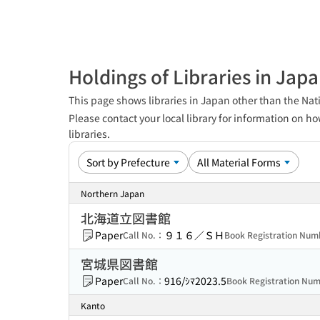
Holdings of Libraries in Jap
This page shows libraries in Japan other than the Nati
Please contact your local library for information on ho
libraries.
Northern Japan
北海道立図書館
Paper
９１６／ＳＨ
Call No.：
Book Registration Nu
宮城県図書館
Paper
916/ｼﾏ2023.5
Call No.：
Book Registration N
Kanto