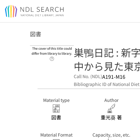
Jump to main content
図書
巣鴨日記 : 新
The cover of this title could
differ from library to library.
Link to Help Page
中から見た東
A191-M16
Call No. (NDL)
Bibliographic ID of National Diet
Material type
Author
図書
重光葵 著
Material Format
Capacity, size, etc.