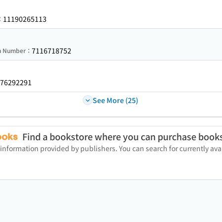
11190265113
：
7116718752
on Number：
76292291
See More (25)
Find a bookstore where you can purchase book
 information provided by publishers. You can search for currently a