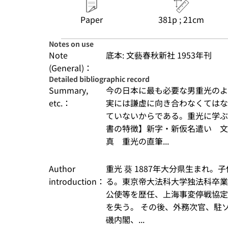
Paper
381p ; 21cm
Notes on use
Note
底本: 文藝春秋新社 1953年刊
(General)：
Detailed bibliographic record
Summary,
今の日本に最も必要な男重光のよ
etc.：
実には謙虚に向き合わなくてはな
ていないからである。重光に学ぶ
書の特徴】新字・新仮名遣い　文
真　重光の直筆...
Author
重光 葵 1887年大分県生まれ
introduction：
る。東京帝大法科大学独法科卒業
公使等を歴任、上海事変停戦協定
を失う。 その後、外務次官、駐
磯内閣、...