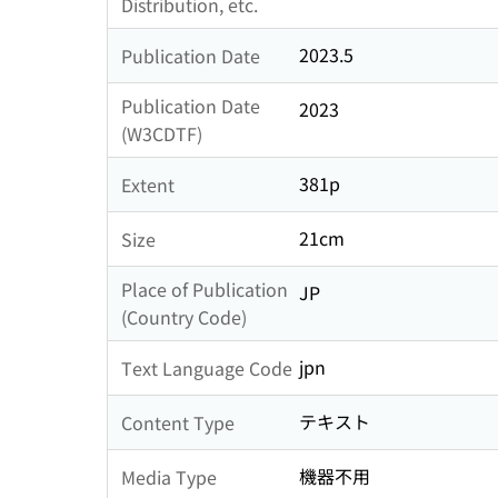
Distribution, etc.
2023.5
Publication Date
Publication Date
2023
(W3CDTF)
381p
Extent
21cm
Size
Place of Publication
JP
(Country Code)
jpn
Text Language Code
テキスト
Content Type
機器不用
Media Type