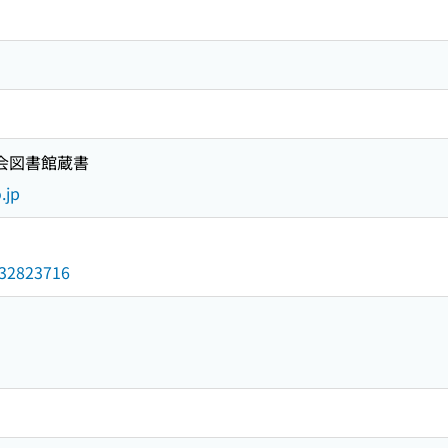
国会図書館蔵書
.jp
/032823716