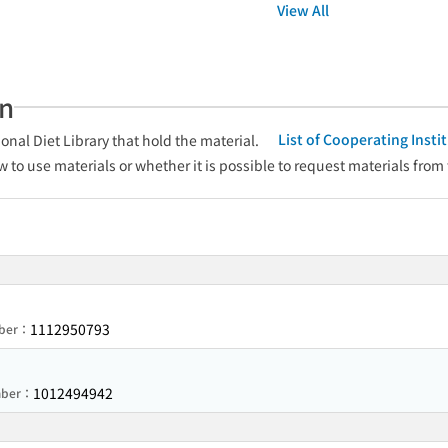
View All
an
List of Cooperating Inst
onal Diet Library that hold the material.
w to use materials or whether it is possible to request materials from
1112950793
mber：
1012494942
umber：