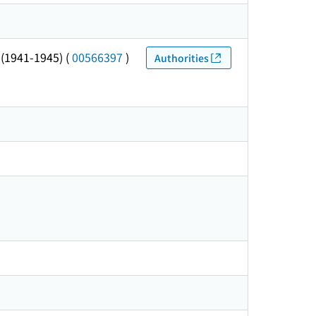
1-1945)
(
00566397
)
Authorities