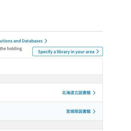
itutions and Databases
 the holding
Specify a library in your area
北海道立図書館
宮城県図書館