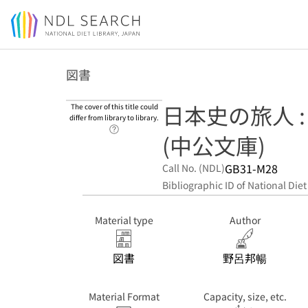
Jump to main content
図書
日本史の旅人 
The cover of this title could
differ from library to library.
Link to Help Page
(中公文庫)
GB31-M28
Call No. (NDL)
Bibliographic ID of National Diet
Material type
Author
図書
野呂邦暢
Material Format
Capacity, size, etc.