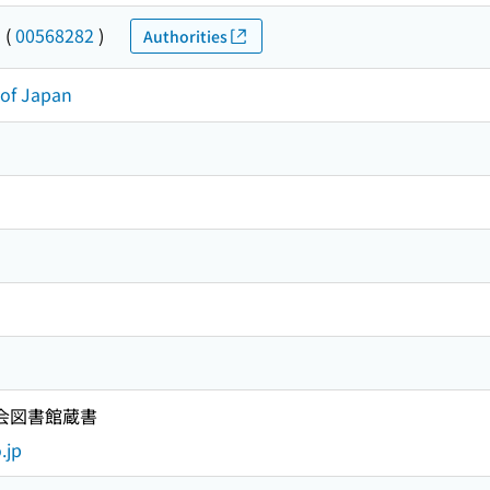
シ
(
00568282
)
Authorities
 of Japan
国会図書館蔵書
.jp