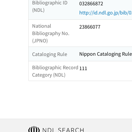
Bibliographic ID
032866872
(NDL)
http://id.ndl.go.jp/bib
National
23866077
Bibliography No.
(JPNO)
Nippon Cataloging Rule
Cataloging Rule
Bibliographic Record
111
Category (NDL)