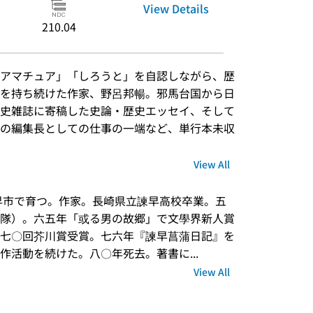
View Details
210.04
アマチュア」「しろうと」を自認しながら、歴
を持ち続けた作家、野呂邦暢。邪馬台国から日
史雑誌に寄稿した史論・歴史エッセイ、そして
の編集長としての仕事の一端など、単行本未収
View All
隊）。六五年「或る男の故郷」で文學界新人賞
七〇回芥川賞受賞。七六年『諫早菖蒲日記』を
活動を続けた。八〇年死去。著書に...
View All