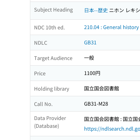
Subject Heading
日本--歴史
ニホン レキ
210.04 : General history
NDC 10th ed.
GB31
NDLC
一般
Target Audience
1100円
Price
国立国会図書館
Holding library
GB31-M28
Call No.
Data Provider
国立国会図書館 : 国立
(Database)
https://ndlsearch.ndl.go