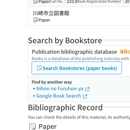
Paper
210.0
20
Call No.：
Book Registration Number：
川崎市立図書館
Paper
Search by Bookstore
Publication bibliographic database
Books is a database of the publishing industry with
Search Bookstores (paper books)
Find by another way
Nihon no Furuhon-ya
Google Book Search
Bibliographic Record
You can check the details of this material, its authori
Paper