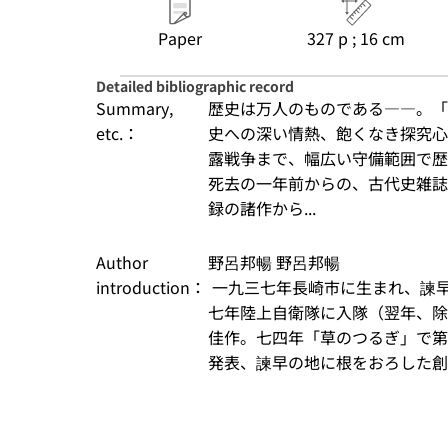
Paper
327 p ; 16 cm
Detailed bibliographic record
Summary,
歴史は万人のものである――。「
etc.：
史への深い情熱、飽くなき探究心
露戦争まで、幅広い守備範囲で歴
死去の一年前からの、古代史雑誌
録の諸作から...
Author
野呂邦暢 野呂邦暢

introduction：
 一九三七年長崎市に生まれ、諫早市で育つ。作家。長崎県立諫早高校卒業。五
七年陸上自衛隊に入隊（翌年、除
佳作。七四年「草のつるぎ」で第
発表、諫早の地に根をおろした創作