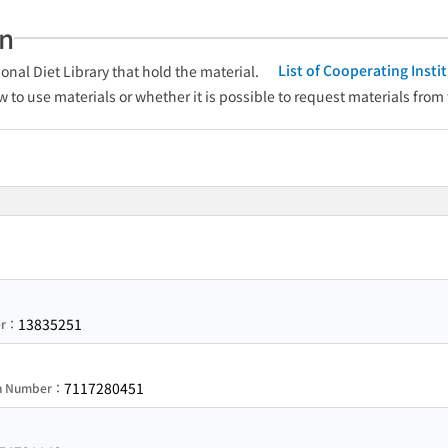
an
List of Cooperating Inst
onal Diet Library that hold the material.
w to use materials or whether it is possible to request materials from
13835251
er：
7117280451
on Number：