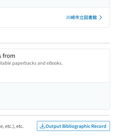
川崎市立図書館
s from
vailable paperbacks and eBooks.
Output Bibliographic Record
, etc.), etc.