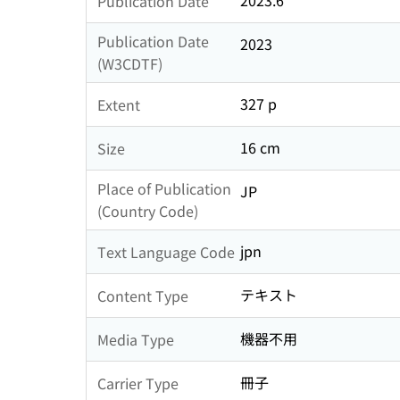
2023.6
Publication Date
Publication Date
2023
(W3CDTF)
327 p
Extent
16 cm
Size
Place of Publication
JP
(Country Code)
jpn
Text Language Code
テキスト
Content Type
機器不用
Media Type
冊子
Carrier Type