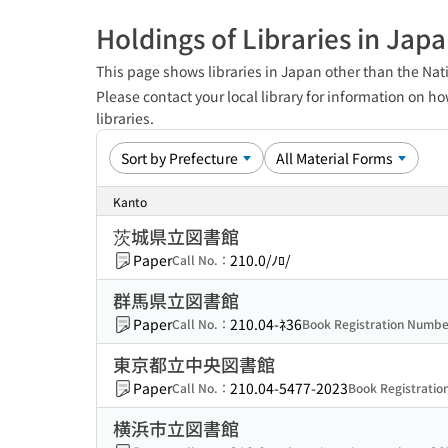
Holdings of Libraries in Jap
This page shows libraries in Japan other than the Nati
Please contact your local library for information on ho
libraries.
Kanto
茨城県立図書館
Paper
210.0/ﾉﾛ/
Call No.：
群馬県立図書館
Paper
210.04-ﾈ36
Call No.：
Book Registration Numb
東京都立中央図書館
Paper
210.04-5477-2023
Call No.：
Book Registrati
横浜市立図書館