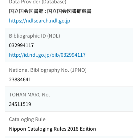
Data Provider (Database)
国立国会図書館 : 国立国会図書館蔵書
https://ndlsearch.ndl.go.jp
Bibliographic ID (NDL)
032994117
http://id.ndl.go.jp/bib/032994117
National Bibliography No. (JPNO)
23884641
TOHAN MARC No.
34511519
Cataloging Rule
Nippon Cataloging Rules 2018 Edition