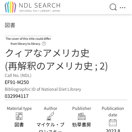
Open Se
Ope
Jump to main content
図書
The cover of this title could differ
Link to Help Page
from library to library.
クィアなアメリカ史
(再解釈のアメリカ史 ; 2)
Call No. (NDL)
EF91-M250
Bibliographic ID of National Diet Library
032994117
Material type
Author
Publisher
Publication
date
図書
マイケル・ブ
勁草書房
2023.8
ロンスキー