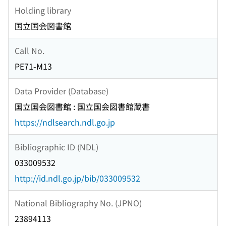
Holding library
国立国会図書館
Call No.
PE71-M13
Data Provider (Database)
国立国会図書館 : 国立国会図書館蔵書
https://ndlsearch.ndl.go.jp
Bibliographic ID (NDL)
033009532
http://id.ndl.go.jp/bib/033009532
National Bibliography No. (JPNO)
23894113