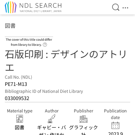
Open Se
Ope
Jump to main content
図書
The cover of this title could differ
Link to Help Page
from library to library.
石版印刷 : デザインのアトリ
エ
Call No. (NDL)
PE71-M13
Bibliographic ID of National Diet Library
033009532
Material type
Author
Publisher
Publication
date
図書
ギャビー・バ
グラフィック
2023.9
ザン 作ほか
社