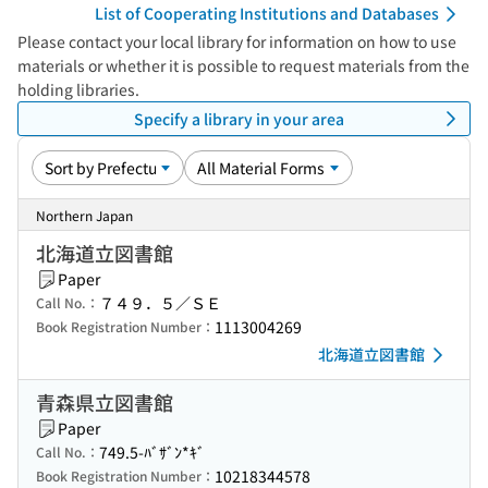
List of Cooperating Institutions and Databases
Please contact your local library for information on how to use
materials or whether it is possible to request materials from the
holding libraries.
Specify a library in your area
Northern Japan
北海道立図書館
Paper
７４９．５／ＳＥ
Call No.：
1113004269
Book Registration Number：
北海道立図書館
青森県立図書館
Paper
749.5-ﾊﾞｻﾞﾝ*ｷﾞ
Call No.：
10218344578
Book Registration Number：