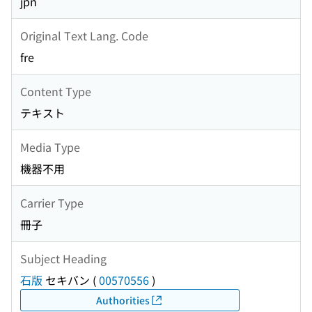
jpn
Original Text Lang. Code
fre
Content Type
テキスト
Media Type
機器不用
Carrier Type
冊子
Subject Heading
石版
セキバン
(
00570556
)
Authorities