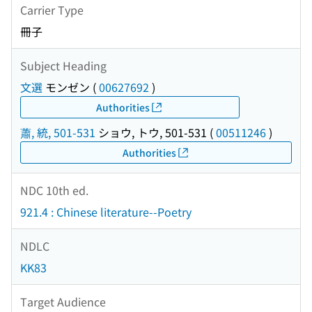
Carrier Type
冊子
Subject Heading
文選
モンゼン
(
00627692
)
Authorities
蕭, 統, 501-531
ショウ, トウ, 501-531
(
00511246
)
Authorities
NDC 10th ed.
921.4 : Chinese literature--Poetry
NDLC
KK83
Target Audience