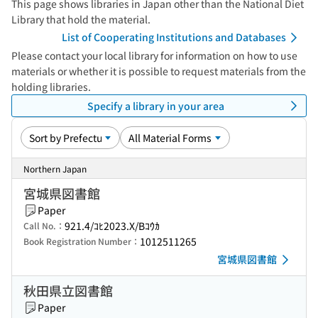
This page shows libraries in Japan other than the National Diet
Library that hold the material.
List of Cooperating Institutions and Databases
Please contact your local library for information on how to use
materials or whether it is possible to request materials from the
holding libraries.
Specify a library in your area
Northern Japan
宮城県図書館
Paper
921.4/ｺﾋ2023.X/Bｺｳｶ
Call No.：
1012511265
Book Registration Number：
宮城県図書館
秋田県立図書館
Paper