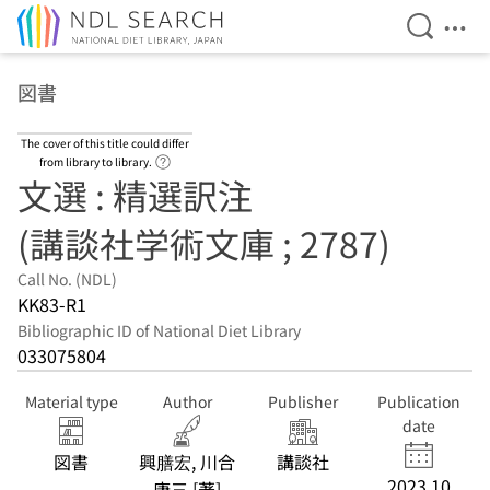
Open Se
Ope
Jump to main content
図書
The cover of this title could differ
Link to Help Page
from library to library.
文選 : 精選訳注
(講談社学術文庫 ; 2787)
Call No. (NDL)
KK83-R1
Bibliographic ID of National Diet Library
033075804
Material type
Author
Publisher
Publication
date
図書
興膳宏, 川合
講談社
2023.10
康三 [著]