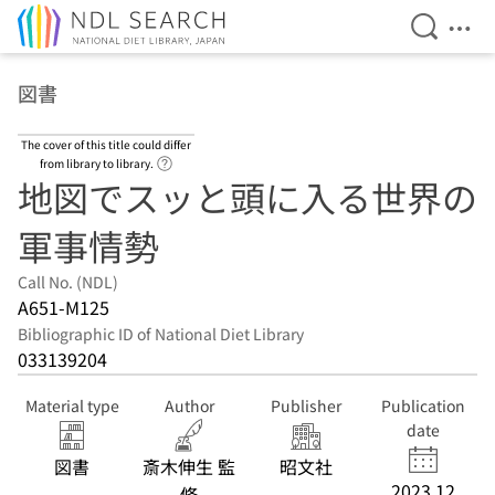
Open Se
Ope
Jump to main content
図書
The cover of this title could differ
Link to Help Page
from library to library.
地図でスッと頭に入る世界の
軍事情勢
Call No. (NDL)
A651-M125
Bibliographic ID of National Diet Library
033139204
Material type
Author
Publisher
Publication
date
図書
斎木伸生 監
昭文社
2023.12
修