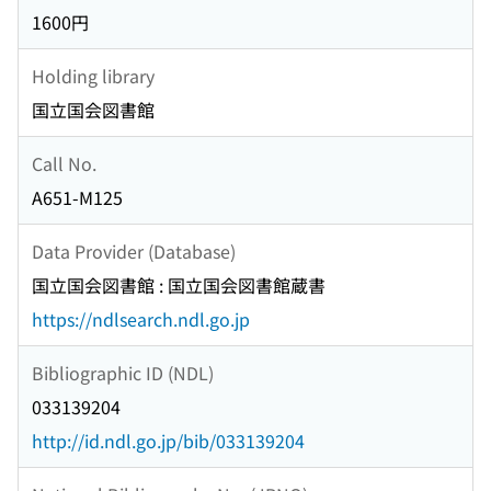
1600円
Holding library
国立国会図書館
Call No.
A651-M125
Data Provider (Database)
国立国会図書館 : 国立国会図書館蔵書
https://ndlsearch.ndl.go.jp
Bibliographic ID (NDL)
033139204
http://id.ndl.go.jp/bib/033139204