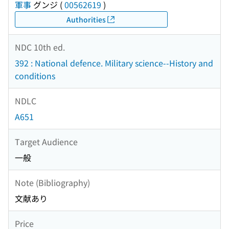
軍事
グンジ
(
00562619
)
Authorities
NDC 10th ed.
392 : National defence. Military science--History and
conditions
NDLC
A651
Target Audience
一般
Note (Bibliography)
文献あり
Price