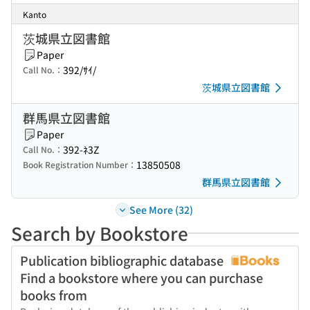
Kanto
茨城県立図書館
Paper
392/ｻｲ/
Call No.：
茨城県立図書館
群馬県立図書館
Paper
392-ﾈ3Z
Call No.：
13850508
Book Registration Number：
群馬県立図書館
See More (32)
Search by Bookstore
Publication bibliographic database
Find a bookstore where you can purchase
books from