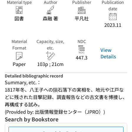
Material type
Author
Publisher
Publication
date
図書
森融 著
平凡社
2023.11
Material
Capacity, size,
NDC
Format
etc.
View
Details
447.3
Paper
103p ; 21cm
Detailed bibliographic record
Summary, etc.：
1817年冬、八王子への隕石落下の実相を、地元や江戸な
どに残された目撃記録、調査報告などの古文書を博捜し、
再構成する試み。
(Provided by: 出版情報登録センター（JPRO）)
Search by Bookstore