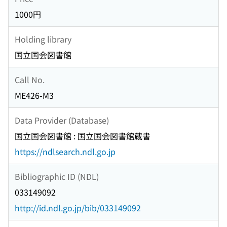
1000円
Holding library
国立国会図書館
Call No.
ME426-M3
Data Provider (Database)
国立国会図書館 : 国立国会図書館蔵書
https://ndlsearch.ndl.go.jp
Bibliographic ID (NDL)
033149092
http://id.ndl.go.jp/bib/033149092