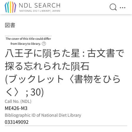
Open Se
Ope
Jump to main content
図書
The cover of this title could differ
Link to Help Page
from library to library.
八王子に隕ちた星 : 古文書で
探る忘れられた隕石
(ブックレット〈書物をひら
く〉 ; 30)
Call No. (NDL)
ME426-M3
Bibliographic ID of National Diet Library
033149092