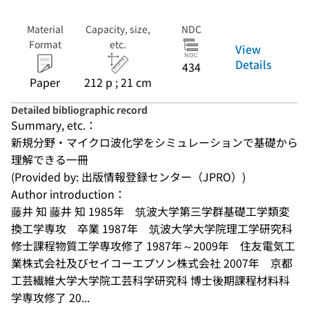
Material
Capacity, size,
NDC
Format
etc.
View
Details
434
Paper
212 p ; 21 cm
Detailed bibliographic record
Summary, etc.：
新規分野・マイクロ波化学をシミュレーションで基礎から
理解できる一冊
(Provided by: 出版情報登録センター（JPRO）)
Author introduction：
藤井 知 藤井 知 1985年　筑波大学第三学群基礎工学類変
換工学専攻　卒業 1987年　筑波大学大学院理工学研究科
修士課程物質工学専攻修了 1987年～2009年　住友電気工
業株式会社及びセイコーエプソン株式会社 2007年　京都
工芸繊維大学大学院工芸科学研究科 博士後期課程材料科
学専攻修了 20...