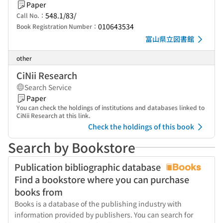
Paper
548.1/83/
Call No.：
010643534
Book Registration Number：
富山県立図書館
other
CiNii Research
Search Service
Paper
You can check the holdings of institutions and databases linked to
CiNii Research at this link.
Check the holdings of this book
Search by Bookstore
Publication bibliographic database
Find a bookstore where you can purchase
books from
Books is a database of the publishing industry with
information provided by publishers. You can search for