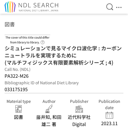
Open Se
Ope
Jump to main content
図書
The cover of this title could differ
Link to Help Page
from library to library.
シミュレーションで見るマイクロ波化学 : カーボン
ニュートラルを実現するために
(マルチフィジックス有限要素解析シリーズ ; 4)
Call No. (NDL)
PA322-M26
Bibliographic ID of National Diet Library
033175195
Material type
Author
Publisher
Publication
date
図書
藤井知, 和田
近代科学社
2023.11
雄二 著
Digital