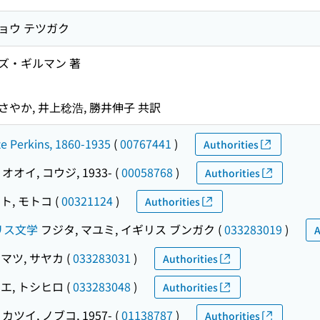
ショウ テツガク
ズ・ギルマン 著
さやか, 井上稔浩, 勝井伸子 共訳
te Perkins, 1860-1935
(
00767441
)
Authorities
オオイ, コウジ, 1933-
(
00058768
)
Authorities
ト, モトコ
(
00321124
)
Authorities
ギリス文学
フジタ, マユミ, イギリス ブンガク
(
033283019
)
A
マツ, サヤカ
(
033283031
)
Authorities
エ, トシヒロ
(
033283048
)
Authorities
カツイ, ノブコ, 1957-
(
01138787
)
Authorities