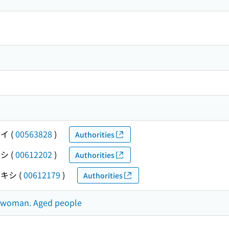
ダイ
(
00563828
)
Authorities
キシ
(
00612202
)
Authorities
レキシ
(
00612179
)
Authorities
d woman. Aged people