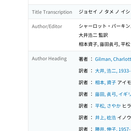
ジョセイ ノ タメ ノ イ
Title Transcription
シャーロット・パーキン
Author/Editor
大井浩二 監訳
相本資子, 藤田眞弓, 平松
Author Heading
著者 ：
Gilman, Charlot
訳者 ：
大井, 浩二, 1933-
訳者 ：
相本, 資子
アイモ
訳者 ：
藤田, 眞弓, イ
訳者 ：
平松, さやか
ヒラ
訳者 ：
井上, 稔浩
イノウ
訳者 ：
勝井, 伸子, 1957-