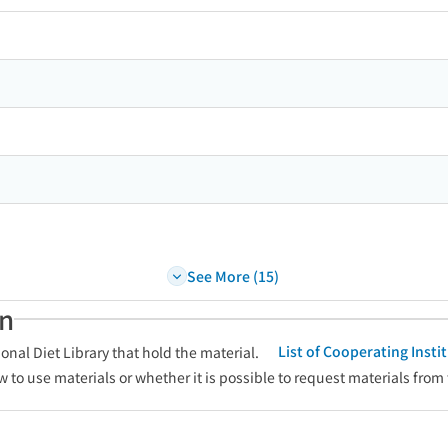
 keyword search of the table of contents
See More (15)
an
List of Cooperating Inst
onal Diet Library that hold the material.
w to use materials or whether it is possible to request materials from