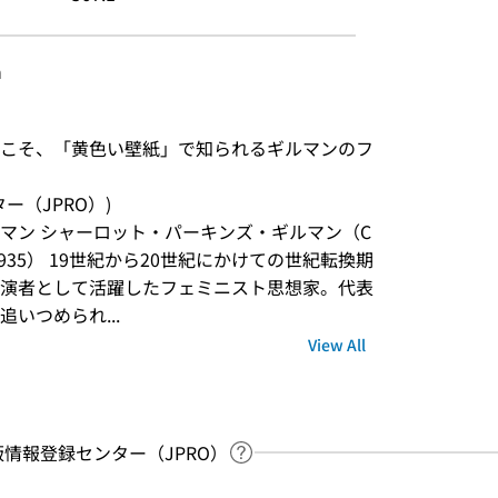
n
こそ、「黄色い壁紙」で知られるギルマンのフ
ンター（JPRO）)
マン シャーロット・パーキンズ・ギルマン（C
, 1860-1935） 19世紀から20世紀にかけての世紀転換期
演者として活躍したフェミニスト思想家。代表
いつめられ...
View All
：出版情報登録センター（JPRO）
Link to Help Page