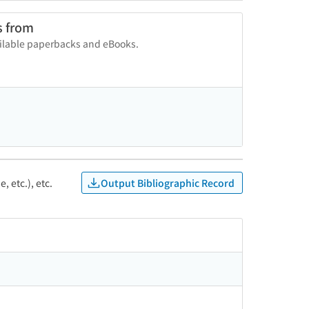
s from
vailable paperbacks and eBooks.
Output Bibliographic Record
, etc.), etc.