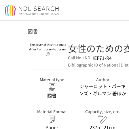
Jump to main content
図書
女性のための
The cover of this title could
differ from library to library.
Link to Help Page
EF71-R4
Call No. (NDL)
Bibliographic ID of National Diet
Material type
Author
シャーロット・パーキ
ンズ・ギルマン 著ほか
図書
Material Format
Capacity, size, etc.
Paper
237p ; 21cm