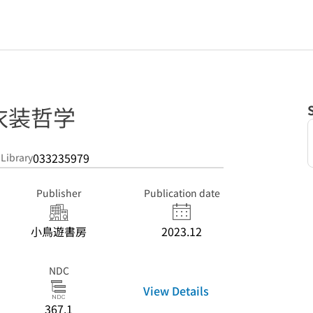
衣装哲学
033235979
 Library
Publisher
Publication date
小鳥遊書房
2023.12
NDC
View Details
367.1