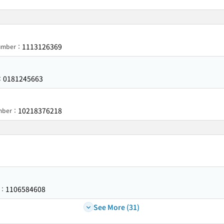
1113126369
Number：
0181245663
：
10218376218
umber：
1106584608
r：
See More (31)