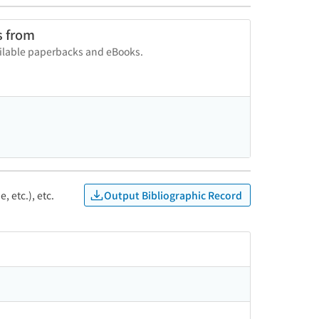
s from
vailable paperbacks and eBooks.
Output Bibliographic Record
, etc.), etc.