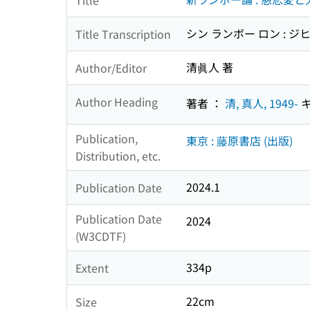
シン ランボー ロン : 
Title Transcription
清眞人 著
Author/Editor
Author Heading
著者 ：
清, 真人, 1949-
キ
Publication,
東京 : 藤原書店 (出版)
Distribution, etc.
2024.1
Publication Date
Publication Date
2024
(W3CDTF)
334p
Extent
22cm
Size