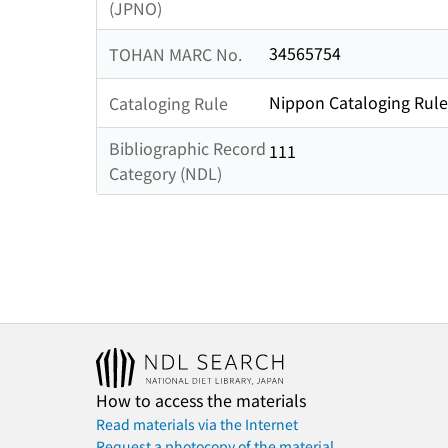
(JPNO)
34565754
TOHAN MARC No.
Nippon Cataloging Rule
Cataloging Rule
Bibliographic Record
111
Category (NDL)
How to access the materials
Read materials via the Internet
Request a photocopy of the material