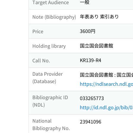
一般
Target Audience
年表あり 索引あり
Note (Bibliography)
3600円
Price
国立国会図書館
Holding library
KR139-R4
Call No.
Data Provider
国立国会図書館 : 国立
(Database)
https://ndlsearch.ndl.go
Bibliographic ID
033265773
(NDL)
http://id.ndl.go.jp/bib
National
23941096
Bibliography No.