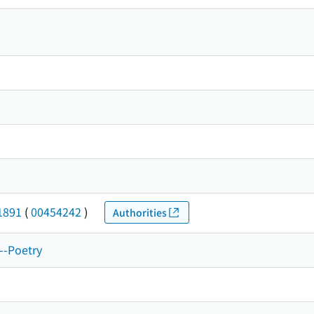
1891
(
00454242
)
Authorities
e--Poetry