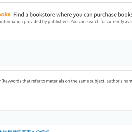
Find a bookstore where you can purchase book
 information provided by publishers. You can search for currently a
ty (keywords that refer to materials on the same subject, author's name
と大地母神的宇宙への憧憬