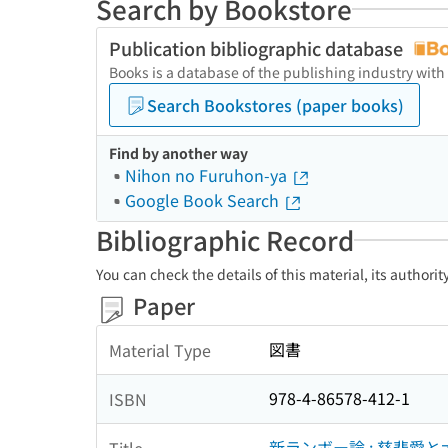
Search by Bookstore
Publication bibliographic database
Books is a database of the publishing industry with
Search Bookstores (paper books)
Find by another way
Nihon no Furuhon-ya
Google Book Search
Bibliographic Record
You can check the details of this material, its authori
Paper
図書
Material Type
978-4-86578-412-1
ISBN
新ランボー論 : 慈悲愛
Title