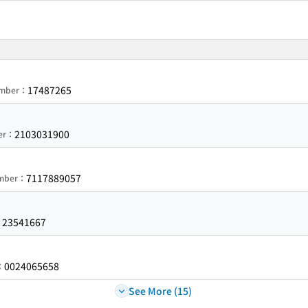
17487265
Number：
2103031900
ber：
7117889057
umber：
23541667
：
0024065658
：
See More (15)