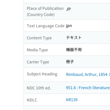
Place of Publication
JP
(Country Code)
jpn
Text Language Code
テキスト
Content Type
機器不用
Media Type
冊子
Carrier Type
Subject Heading
Rimbaud, Arthur, 1854-
951.6 : French literatur
NDC 10th ed.
KR139
NDLC