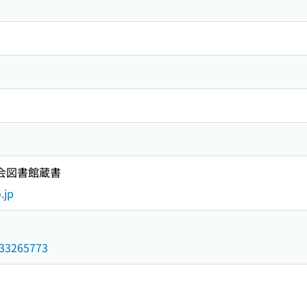
国会図書館蔵書
.jp
/033265773