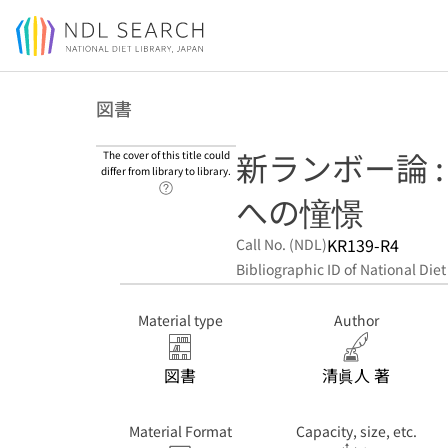
Jump to main content
図書
新ランボー論 
The cover of this title could
differ from library to library.
Link to Help Page
への憧憬
KR139-R4
Call No. (NDL)
Bibliographic ID of National Diet
Material type
Author
図書
清眞人 著
Material Format
Capacity, size, etc.