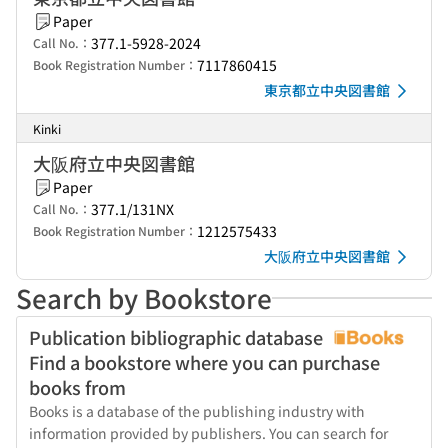
Paper
377.1-5928-2024
Call No.：
7117860415
Book Registration Number：
東京都立中央図書館
Kinki
大阪府立中央図書館
Paper
377.1/131NX
Call No.：
1212575433
Book Registration Number：
大阪府立中央図書館
Search by Bookstore
Publication bibliographic database
Find a bookstore where you can purchase
books from
Books is a database of the publishing industry with
information provided by publishers. You can search for