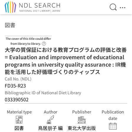
Open Se
Ope
Jump to main content
図書
The cover of this title could differ
Link to Help Page
from library to library.
大学の質保証における教育プログラムの評価と改善
= Evaluation and improvement of educational
programs in university quality assurance : IR機
能を活用した好循環づくりのティップス
Call No. (NDL)
FD35-R23
Bibliographic ID of National Diet Library
033390502
Material type
Author
Publisher
Publication
date
図書
鳥居朋子 編
東北大学出版