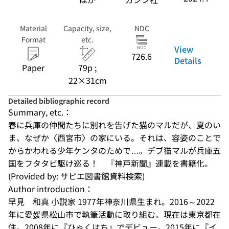
Material
Capacity, size,
NDC
Format
etc.
View
726.6
Details
Paper
79p ;
22×31cm
Detailed bibliographic record
Summary, etc.：
春に兵庫の仲間たちに別れを告げた猫のマルだが、夏のい
ま、なぜか〈西宮市〉の家にいる。それは、容姿のことで
からかわれる少年ケンタのためで…。デブ猫マルが兵庫五
国をフタタビ駆け巡る！　『神戸新聞』連載を書籍化。
(Provided by: サピエ図書館資料検索)
Author introduction：
早見　和真 小説家 1977年神奈川県生まれ。2016～2022
年に愛媛県松山市で執筆活動に取り組む。現在は東京都在
住。2008年に『ひゃくはち』でデビュー。2015年に『イ