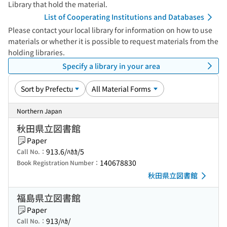
Library that hold the material.
List of Cooperating Institutions and Databases
Please contact your local library for information on how to use
materials or whether it is possible to request materials from the
holding libraries.
Specify a library in your area
Northern Japan
秋田県立図書館
Paper
913.6/ﾊｶｶ/5
Call No.：
140678830
Book Registration Number：
秋田県立図書館
福島県立図書館
Paper
913/ﾊｶ/
Call No.：