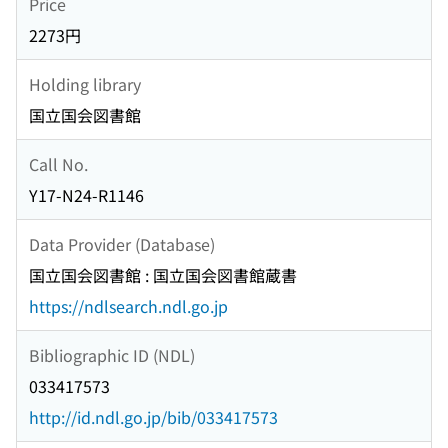
Price
2273円
Holding library
国立国会図書館
Call No.
Y17-N24-R1146
Data Provider (Database)
国立国会図書館 : 国立国会図書館蔵書
https://ndlsearch.ndl.go.jp
Bibliographic ID (NDL)
033417573
http://id.ndl.go.jp/bib/033417573