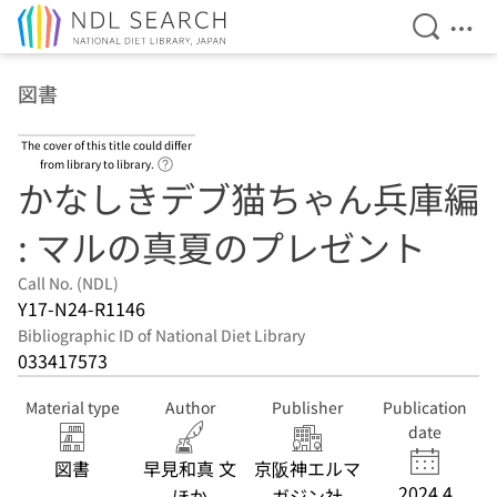
Open Se
Ope
Jump to main content
図書
The cover of this title could differ
Link to Help Page
from library to library.
かなしきデブ猫ちゃん兵庫編
: マルの真夏のプレゼント
Call No. (NDL)
Y17-N24-R1146
Bibliographic ID of National Diet Library
033417573
Material type
Author
Publisher
Publication
date
図書
早見和真 文
京阪神エルマ
2024.4
ほか
ガジン社