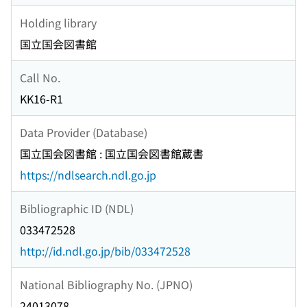
Holding library
国立国会図書館
Call No.
KK16-R1
Data Provider (Database)
国立国会図書館 : 国立国会図書館蔵書
https://ndlsearch.ndl.go.jp
Bibliographic ID (NDL)
033472528
http://id.ndl.go.jp/bib/033472528
National Bibliography No. (JPNO)
24013078