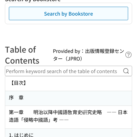
Search by Bookstore
Table of
Provided by：出版情報登録セン
Lin
Contents
ター（JPRO）
Perf
【目次】
序 章
第一章 明治以降中國語敎育史硏究史略 ―― 日本
造語「侵略中國語」考 ――
1. はじめに