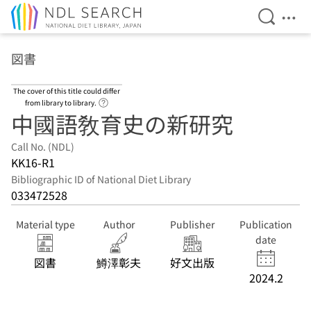
Open Se
Ope
Jump to main content
図書
The cover of this title could differ
Link to Help Page
from library to library.
中國語敎育史の新研究
Call No. (NDL)
KK16-R1
Bibliographic ID of National Diet Library
033472528
Material type
Author
Publisher
Publication
date
図書
鱒澤彰夫
好文出版
2024.2