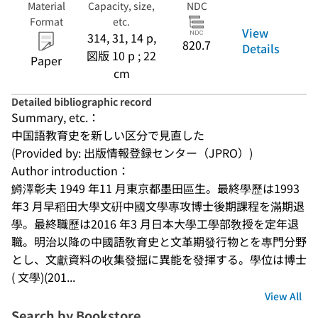
Material
Capacity, size,
NDC
Format
etc.
View
314, 31, 14 p,
820.7
Details
図版 10 p ; 22
Paper
cm
Detailed bibliographic record
Summary, etc.：
中国語教育史を新しい区分で見直した
(Provided by: 出版情報登録センター（JPRO）)
Author introduction：
鱒澤彰夫 1949 年11 月東京都墨田區生。最終學歷は1993 
年3 月早稻田大學文硏中國文學專攻博士後期課程を滿期退
學。最終職歷は2016 年3 月日本大學工學部敎授を定年退
職。明治以降の中國語敎育史と文革期發行物とを專門分野
とし、文獻資料の收集發掘に異能を發揮する。學位は博士
( 文學)(201...
View All
Search by Bookstore