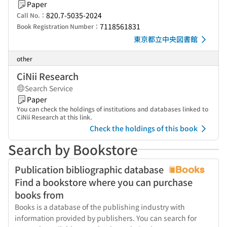
Paper
820.7-5035-2024
Call No.：
7118561831
Book Registration Number：
東京都立中央図書館
other
CiNii Research
Search Service
Paper
You can check the holdings of institutions and databases linked to
CiNii Research at this link.
Check the holdings of this book
Search by Bookstore
Publication bibliographic database
Find a bookstore where you can purchase
books from
Books is a database of the publishing industry with
information provided by publishers. You can search for