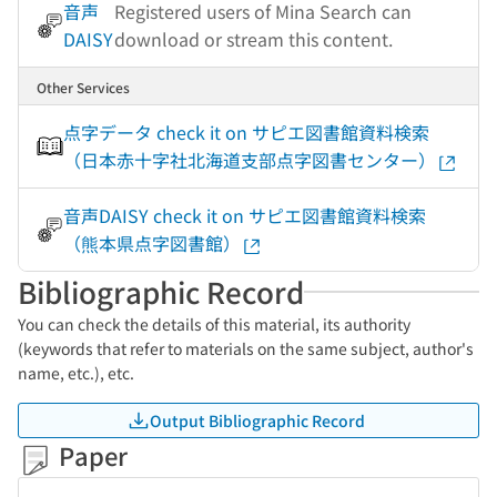
音声
Registered users of Mina Search can
DAISY
download or stream this content.
Other Services
点字データ check it on サピエ図書館資料検索
（日本赤十字社北海道支部点字図書センター）
音声DAISY check it on サピエ図書館資料検索
（熊本県点字図書館）
Bibliographic Record
You can check the details of this material, its authority
(keywords that refer to materials on the same subject, author's
name, etc.), etc.
Output Bibliographic Record
Paper