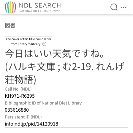
Open Se
Ope
Jump to main content
図書
The cover of this title could differ
Link to Help Page
from library to library.
今日はいい天気ですね。
(ハルキ文庫 ; む2-19. れんげ
荘物語)
Call No. (NDL)
KH971-R6295
Bibliographic ID of National Diet Library
033616880
Persistent ID (NDL)
info:ndljp/pid/14120918