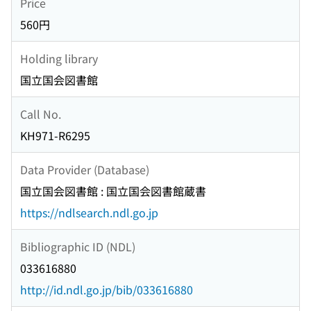
Price
560円
Holding library
国立国会図書館
Call No.
KH971-R6295
Data Provider (Database)
国立国会図書館 : 国立国会図書館蔵書
https://ndlsearch.ndl.go.jp
Bibliographic ID (NDL)
033616880
http://id.ndl.go.jp/bib/033616880