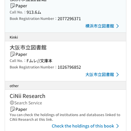
Paper
913.6ム
Call No.：
2077296371
Book Registration Number：
横浜市立図書館
Kinki
大阪市立図書館
Paper
Fムレ//文庫本
Call No.：
1026796852
Book Registration Number：
大阪市立図書館
other
CiNii Research
Search Service
Paper
You can check the holdings of institutions and databases linked to
CiNii Research at this link.
Check the holdings of this book