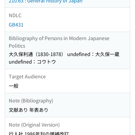
210.63 : General history of Japan
NDLC
GB431
Bibliography of Persons in Modern Japanese
Politics
大久保利通（1830-1878） undefined：大久保一蔵
undefined：コウトウ
Target Audience
一般
Note (Bibliography)
文献あり 年表あり
Note (Original Version)
行人社 1986年刊の増補改訂