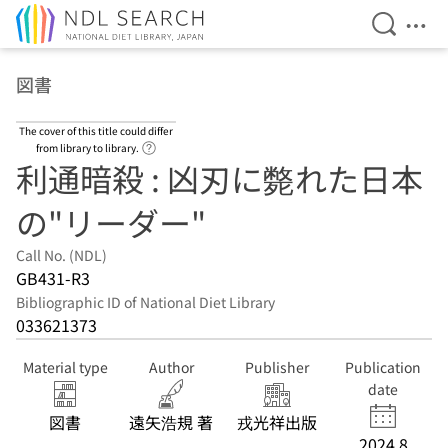
Open Se
Ope
Jump to main content
図書
The cover of this title could differ
Link to Help Page
from library to library.
利通暗殺 : 凶刃に斃れた日本
の"リーダー"
Call No. (NDL)
GB431-R3
Bibliographic ID of National Diet Library
033621373
Material type
Author
Publisher
Publication
date
図書
遠矢浩規 著
戎光祥出版
2024.8