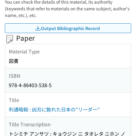
You can check the details of this material, its authority
(keywords that refer to materials on the same subject, author's
name, etc.), etc.
Output Bibliographic Record
Paper
Material Type
図書
ISBN
978-4-86403-538-5
Title
利通暗殺 : 凶刃に斃れた日本の"リーダー"
Title Transcription
トシミチ アンサツ : キョウジン ニ タオレタ ニホン ノ