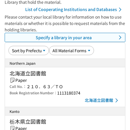
Library that hold the material.
List of Cooperating Institutions and Databases
Please contact your local library for information on how to use
materials or whether it is possible to request materials from the
holding libraries.
Specify a library in your area
Northern Japan
北海道立図書館
Paper
２１０．６３／ＴＯ
Call No.：
1113180374
Book Registration Number：
北海道立図書館
Kanto
栃木県立図書館
Paper