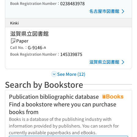
0238483978
Book Registration Number：
名古屋市図書館
Kinki
滋賀県立図書館
Paper
G-9146-ﾊ
Call No.：
145339875
Book Registration Number：
滋賀県立図書館
See More (12)
Search by Bookstore
Publication bibliographic database
Find a bookstore where you can purchase
books from
Books is a database of the publishing industry with
information provided by publishers. You can search for
currently available paperbacks and eBooks.