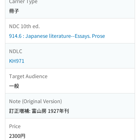
Carrier Type
冊子
NDC 10th ed.
914.6 : Japanese literature--Essays. Prose
NDLC
KH971
Target Audience
一般
Note (Original Version)
訂正増補: 富山房 1927年刊
Price
2300円