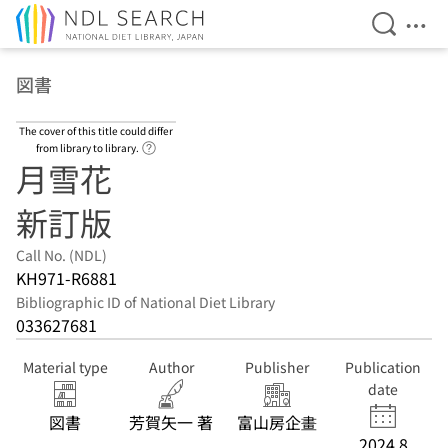
Open Se
Ope
Jump to main content
図書
The cover of this title could differ
Link to Help Page
from library to library.
月雪花
新訂版
Call No. (NDL)
KH971-R6881
Bibliographic ID of National Diet Library
033627681
Material type
Author
Publisher
Publication
date
図書
芳賀矢一 著
富山房企畫
2024.8