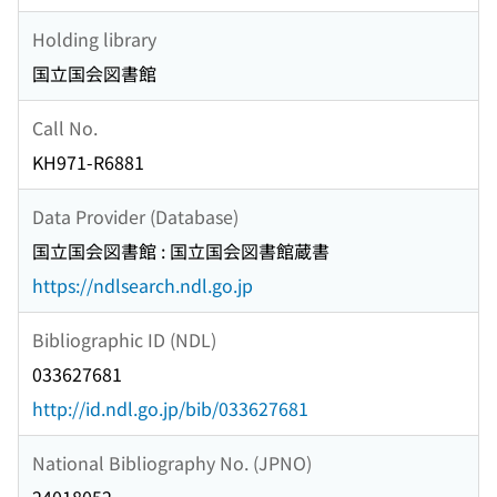
Holding library
国立国会図書館
Call No.
KH971-R6881
Data Provider (Database)
国立国会図書館 : 国立国会図書館蔵書
https://ndlsearch.ndl.go.jp
Bibliographic ID (NDL)
033627681
http://id.ndl.go.jp/bib/033627681
National Bibliography No. (JPNO)