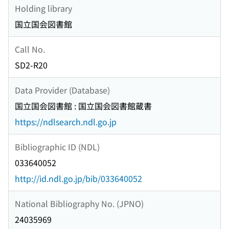
Holding library
国立国会図書館
Call No.
SD2-R20
Data Provider (Database)
国立国会図書館 : 国立国会図書館蔵書
https://ndlsearch.ndl.go.jp
Bibliographic ID (NDL)
033640052
http://id.ndl.go.jp/bib/033640052
National Bibliography No. (JPNO)
24035969