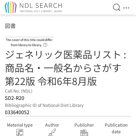
Open Se
Ope
Jump to main content
図書
The cover of this title could differ
Link to Help Page
from library to library.
ジェネリック医薬品リスト :
商品名・一般名からさがす
第22版 令和6年8月版
Call No. (NDL)
SD2-R20
Bibliographic ID of National Diet Library
033640052
Material type
Author
Publisher
Publication
date