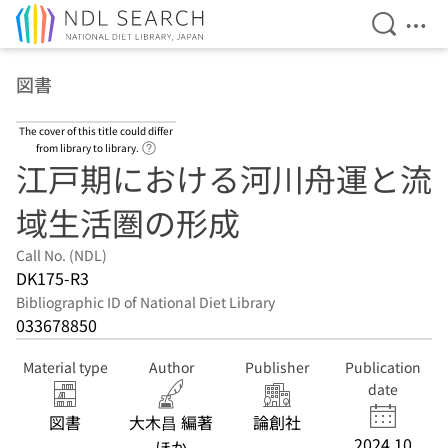
Open Se
Ope
Jump to main content
図書
The cover of this title could differ
Link to Help Page
from library to library.
江戸期における河川舟運と流
域生活圏の形成
Call No. (NDL)
DK175-R3
Bibliographic ID of National Diet Library
033678850
Material type
Author
Publisher
Publication
date
図書
大木昌 編著
論創社
2024.10
ほか