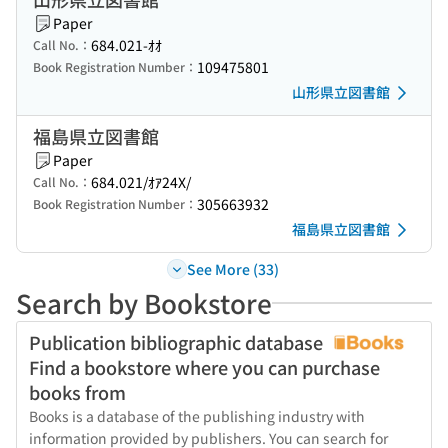
Paper
684.021-ｵｵ
Call No.：
109475801
Book Registration Number：
山形県立図書館
福島県立図書館
Paper
684.021/ｵｱ24X/
Call No.：
305663932
Book Registration Number：
福島県立図書館
See More (33)
Search by Bookstore
Publication bibliographic database
Find a bookstore where you can purchase
books from
Books is a database of the publishing industry with
information provided by publishers. You can search for