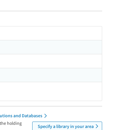
itutions and Databases
 the holding
Specify a library in your area