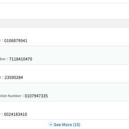
0106879541
er：
7118410470
mber：
23590284
er：
0107947335
ration Number：
0024183410
er：
See More (15)