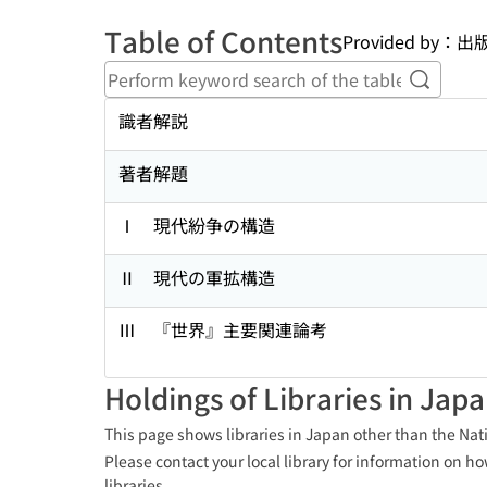
Table of Contents
Provided by
Perform
識者解説
著者解題
Ⅰ 現代紛争の構造
Ⅱ 現代の軍拡構造
Ⅲ 『世界』主要関連論考
Holdings of Libraries in Jap
This page shows libraries in Japan other than the Nati
Please contact your local library for information on ho
libraries.