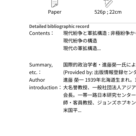
Paper
526p ; 22cm
Detailed bibliographic record
Contents：
現代紛争と軍拡構造 : 非極紛争
現代紛争の構造
現代の軍拡構造...
Summary,
国際的政治学者・進藤榮一氏によ
etc.：
(Provided by: 出版情報登録セ
Author
進藤 榮一 1939年北海道生ま
introduction：
大名誉教授、一般社団法人アジア
会長。一帯一路日本研究センター
師・客員教授、ジョンズホプキン
米国平...