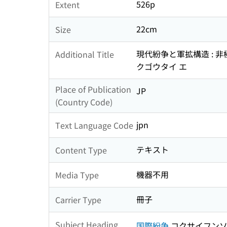
526p
Extent
22cm
Size
現代紛争と軍拡構造 : 非
Additional Title
クゴウタイ エ
Place of Publication
JP
(Country Code)
jpn
Text Language Code
テキスト
Content Type
機器不用
Media Type
冊子
Carrier Type
Subject Heading
国際紛争
コクサイフン