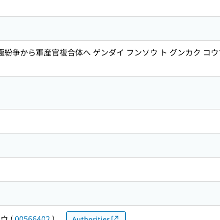
極紛争から軍産官複合体へ ゲンダイ フンソウ ト グンカク コウゾ
ソウ
(
00566402
)
Authorities