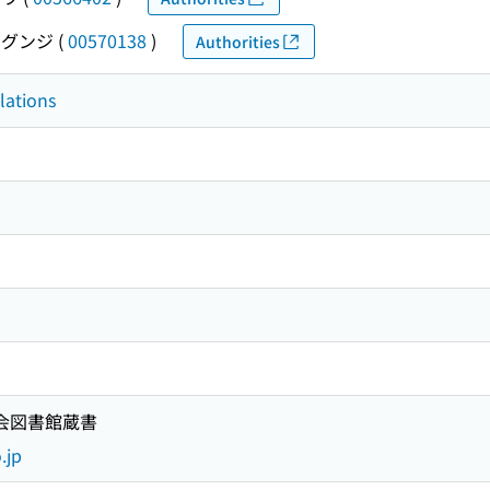
グンジ
(
00570138
)
Authorities
elations
国会図書館蔵書
.jp