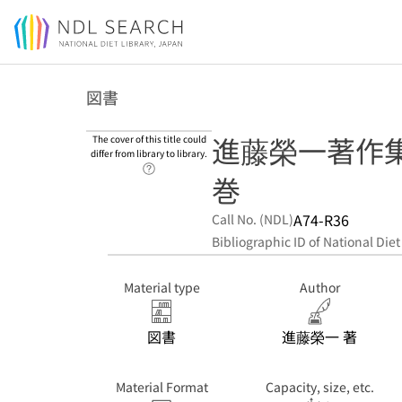
Jump to main content
図書
進藤榮一著作集 
The cover of this title could
differ from library to library.
Link to Help Page
巻
A74-R36
Call No. (NDL)
Bibliographic ID of National Diet
Material type
Author
図書
進藤榮一 著
Material Format
Capacity, size, etc.