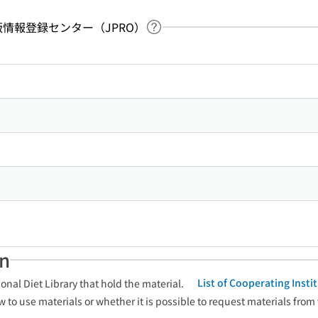
：出版情報登録センター（JPRO）
Link to Help Page
 keyword search of the table of contents
an
List of Cooperating Inst
onal Diet Library that hold the material.
w to use materials or whether it is possible to request materials from