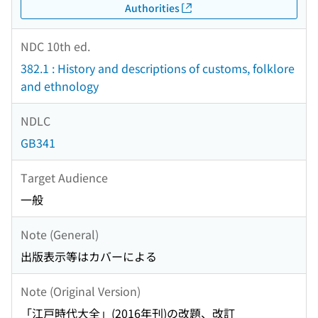
Authorities
NDC 10th ed.
382.1 : History and descriptions of customs, folklore
and ethnology
NDLC
GB341
Target Audience
一般
Note (General)
出版表示等はカバーによる
Note (Original Version)
「江戸時代大全」(2016年刊)の改題、改訂