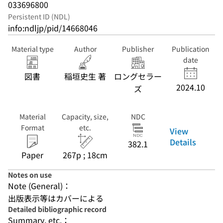
033696800
Persistent ID (NDL)
info:ndljp/pid/14668046
Material type
Author
Publisher
Publication
date
図書
稲垣史生 著
ロングセラー
2024.10
ズ
Material
Capacity, size,
NDC
Format
etc.
View
Details
382.1
Paper
267p ; 18cm
Notes on use
Note (General)：
出版表示等はカバーによる
Detailed bibliographic record
Summary, etc.：