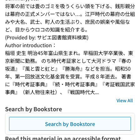
将軍の前では畳のゴミを吸うくらい頭を下げる、銭形親分
は幕府の正式メンバーではない…。江戸時代の幕府の仕組
みや大名、武士、町人の生活ぶり、庶民の娯楽や風俗な
ど、目からウロコの知識を紹介する。
(Provided by: サピエ図書館資料検索)
Author introduction：
稲垣 史生 明治45年富山県生まれ。早稲田大学卒業後、東
京新聞に勤務。 のち時代考証家として大河ドラマ『春の
坂道』『風と雲と虹と』『勝海舟』などを担当。昭和50
年、第一回放送文化基金賞を受賞。平成８年逝去。 著書
に『時代考証事典』『続・時代考証事典』『考証戦国武家
事典』（新人物往来社）、『戦国時代大...
View All
Search by Bookstore
Search by Bookstore
Read this material in an accessible format.