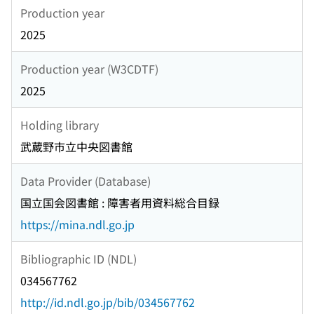
Production year
2025
Production year (W3CDTF)
2025
Holding library
武蔵野市立中央図書館
Data Provider (Database)
国立国会図書館 : 障害者用資料総合目録
https://mina.ndl.go.jp
Bibliographic ID (NDL)
034567762
http://id.ndl.go.jp/bib/034567762