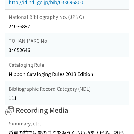
http://id.ndl.go.jp/bib/033696800
National Bibliography No. (JPNO)
24036897
TOHAN MARC No.
34652646
Cataloging Rule
Nippon Cataloging Rules 2018 Edition
Bibliographic Record Category (NDL)
111
Recording Media
Summary, etc.
将軍の前では畳のゴミを吸うくらい頭を下げる、銭形