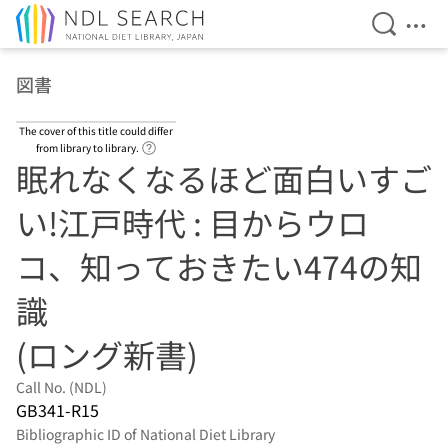
Open Se
Ope
Jump to main content
図書
The cover of this title could differ
Link to Help Page
from library to library.
眠れなくなるほど面白いすご
い!江戸時代 : 目からウロ
コ、知っておきたい474の知
識
(ロング新書)
Call No. (NDL)
GB341-R15
Bibliographic ID of National Diet Library