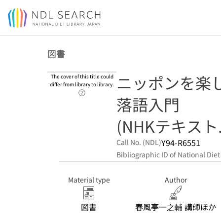
Jump to main content
図書
ニッポンを楽
The cover of this title could
differ from library to library.
Link to Help Page
落語入門
(NHKテキスト.
Y94-R6551
Call No. (NDL)
Bibliographic ID of National Diet
Material type
Author
図書
春風亭一之輔 講師ほか