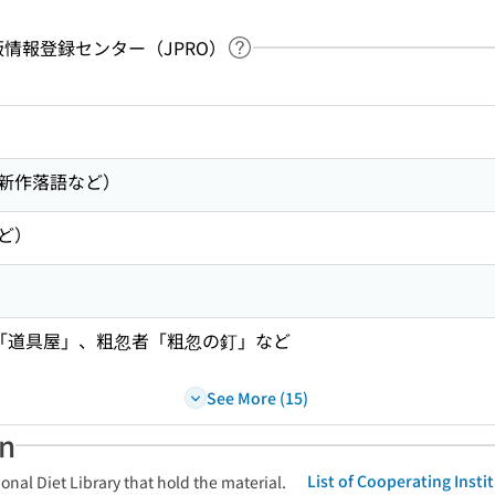
：出版情報登録センター（JPRO）
Link to Help Page
 keyword search of the table of contents
新作落語など）
ど）
郎「道具屋」、粗忽者「粗忽の釘」など
See More (15)
an
List of Cooperating Inst
onal Diet Library that hold the material.