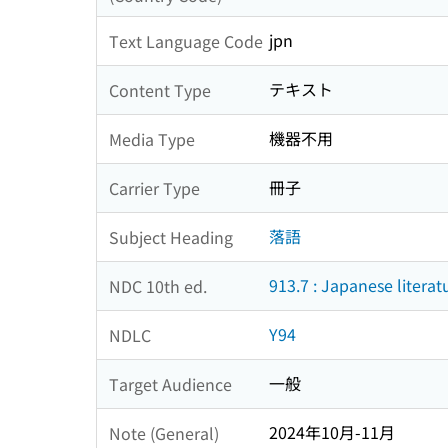
jpn
Text Language Code
テキスト
Content Type
機器不用
Media Type
冊子
Carrier Type
落語
Subject Heading
913.7 : Japanese litera
NDC 10th ed.
Y94
NDLC
一般
Target Audience
2024年10月-11月
Note (General)