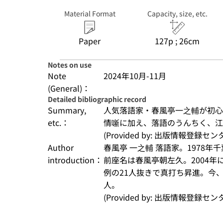
Material Format
Capacity, size, etc.
Paper
127p ; 26cm
Notes on use
Note
2024年10月-11月
(General)：
Detailed bibliographic record
Summary,
人気落語家・春風亭一之輔が初心
etc.：
情噺に加え、落語のうんちく、
(Provided by: 出版情報登録セ
Author
春風亭 一之輔 落語家。1978
introduction：
前座名は春風亭朝左久。2004年
例の21人抜きで真打ち昇進。今
人。
(Provided by: 出版情報登録セ