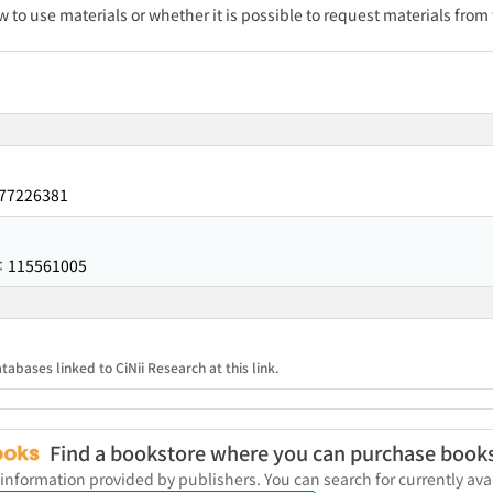
w to use materials or whether it is possible to request materials from
77226381
115561005
r：
tabases linked to CiNii Research at this link.
Find a bookstore where you can purchase book
 information provided by publishers. You can search for currently a