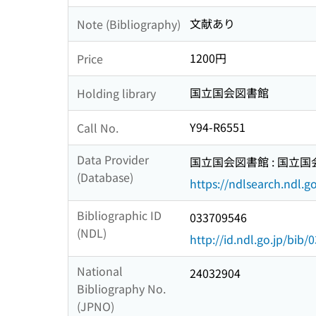
文献あり
Note (Bibliography)
1200円
Price
国立国会図書館
Holding library
Y94-R6551
Call No.
Data Provider
国立国会図書館 : 国立
(Database)
https://ndlsearch.ndl.go
Bibliographic ID
033709546
(NDL)
http://id.ndl.go.jp/bib
National
24032904
Bibliography No.
(JPNO)