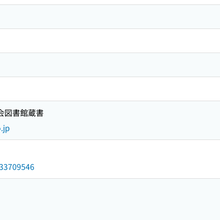
国会図書館蔵書
.jp
/033709546