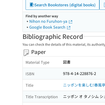
Search Bookstores (digital books)
Find by another way
Nihon no Furuhon-ya
Google Book Search
Bibliographic Record
You can check the details of this material, its authori
Paper
図書
Material Type
978-4-14-228876-2
ISBN
ニッポンを楽しむ!春風
Title
ニッポン オ タノシム シ
Title Transcription