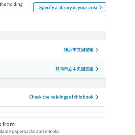
 the holding
Specify a library in your area
横浜市立図書館
静岡市立中央図書館
Check the holdings of this book
s from
vailable paperbacks and eBooks.