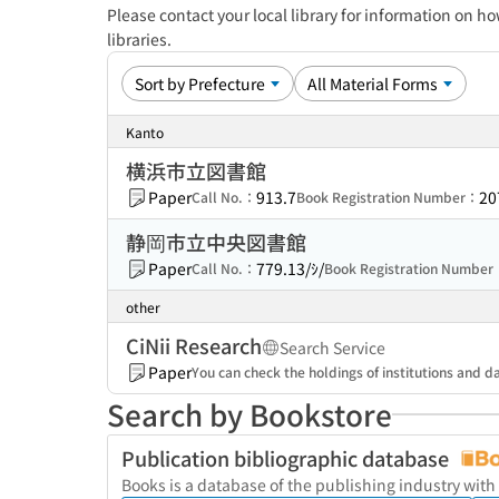
Please contact your local library for information on ho
libraries.
Kanto
横浜市立図書館
Paper
913.7
20
Call No.：
Book Registration Number：
静岡市立中央図書館
Paper
779.13/ｼ/
Call No.：
Book Registration Numbe
other
CiNii Research
Search Service
Paper
You can check the holdings of institutions and da
Search by Bookstore
Publication bibliographic database
Books is a database of the publishing industry with