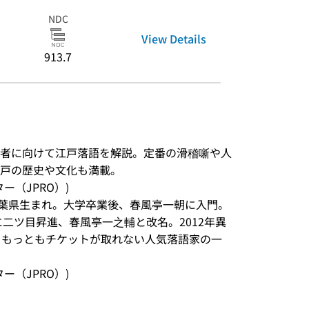
NDC
View Details
913.7
者に向けて江戸落語を解説。定番の滑稽噺や人
江戸の歴史や文化も満載。
ンター（JPRO）)
年千葉県生まれ。大学卒業後、春風亭一朝に入門。
に二ツ目昇進、春風亭一之輔と改名。2012年異
、もっともチケットが取れない人気落語家の一
ンター（JPRO）)