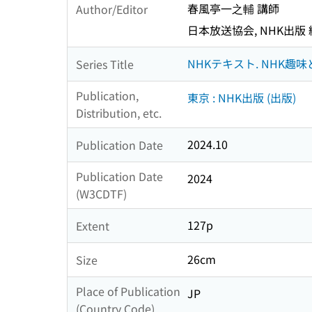
春風亭一之輔 講師
Author/Editor
日本放送協会, NHK出版
NHKテキスト. NHK趣味
Series Title
Publication,
東京 : NHK出版 (出版)
Distribution, etc.
2024.10
Publication Date
Publication Date
2024
(W3CDTF)
127p
Extent
26cm
Size
Place of Publication
JP
(Country Code)