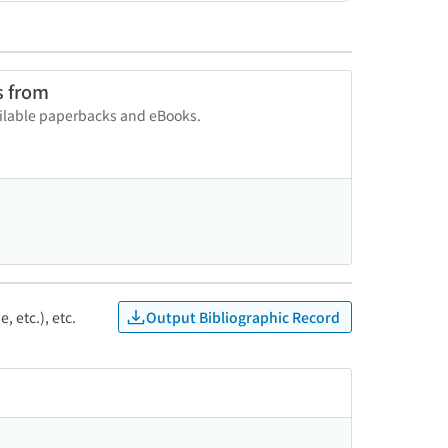
s from
vailable paperbacks and eBooks.
Output Bibliographic Record
, etc.), etc.