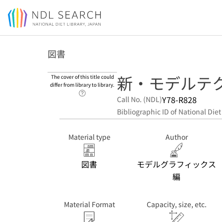
Jump to main content
図書
新・モデルテク
The cover of this title could
differ from library to library.
Link to Help Page
Y78-R828
Call No. (NDL)
Bibliographic ID of National Diet
Material type
Author
図書
モデルグラフィックス
編
Material Format
Capacity, size, etc.