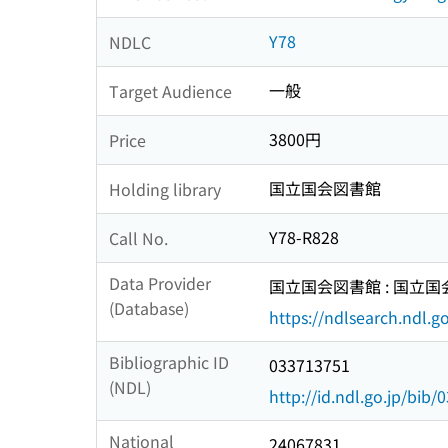
Y78
NDLC
一般
Target Audience
3800円
Price
国立国会図書館
Holding library
Y78-R828
Call No.
Data Provider
国立国会図書館 : 国立
(Database)
https://ndlsearch.ndl.go
Bibliographic ID
033713751
(NDL)
http://id.ndl.go.jp/bib
National
24067831