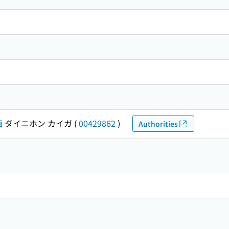
編
画
ダイニホン カイガ
(
00429862
)
Authorities