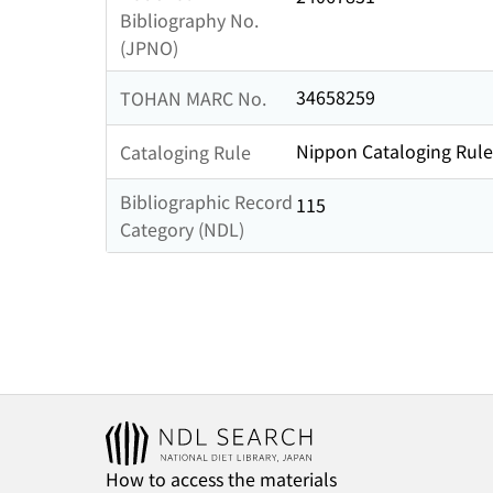
Bibliography No.
(JPNO)
34658259
TOHAN MARC No.
Nippon Cataloging Rule
Cataloging Rule
Bibliographic Record
115
Category (NDL)
How to access the materials