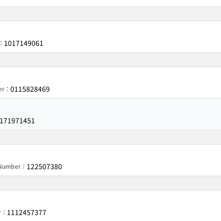
1017149061
r：
0115828469
ber：
171971451
122507380
n Number：
1112457377
er：