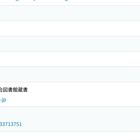
国会図書館蔵書
.jp
/033713751