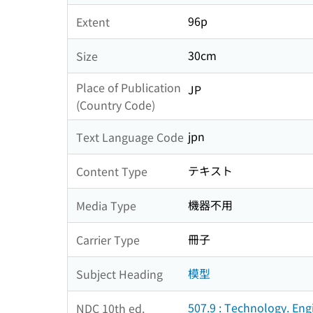
96p
Extent
30cm
Size
Place of Publication
JP
(Country Code)
jpn
Text Language Code
テキスト
Content Type
機器不用
Media Type
冊子
Carrier Type
模型
Subject Heading
507.9 : Technology. Eng
NDC 10th ed.