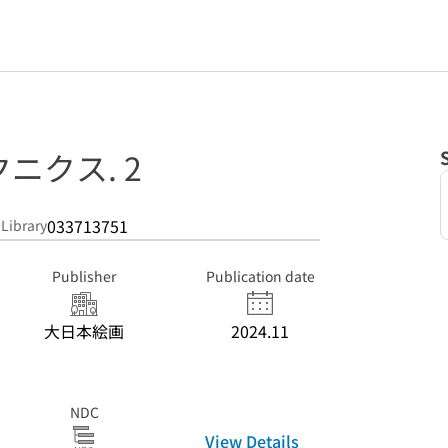
ニクス. 2
033713751
 Library
Publisher
Publication date
大日本絵画
2024.11
NDC
View Details