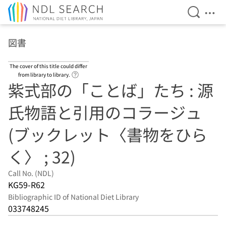
Open Se
Ope
Jump to main content
図書
The cover of this title could differ
Link to Help Page
from library to library.
紫式部の「ことば」たち : 源
氏物語と引用のコラージュ
(ブックレット〈書物をひら
く〉 ; 32)
Call No. (NDL)
KG59-R62
Bibliographic ID of National Diet Library
033748245