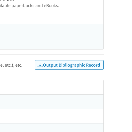
vailable paperbacks and eBooks.
Output Bibliographic Record
, etc.), etc.