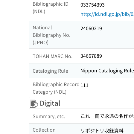
Bibliographic ID
033754393
(NDL)
http://id.ndl.go.jp/bib
National
24060219
Bibliography No.
(JPNO)
34667889
TOHAN MARC No.
Nippon Cataloging Rule
Cataloging Rule
Bibliographic Record
111
Category (NDL)
Digital
これ一冊で永遠の名作が
Summary, etc.
Collection
リポジトリ収録資料