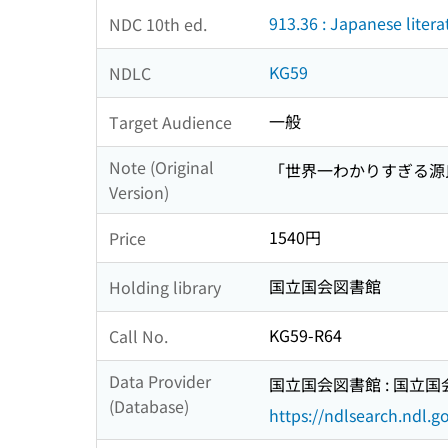
913.36 : Japanese liter
NDC 10th ed.
KG59
NDLC
一般
Target Audience
Note (Original
「世界一わかりすぎる源氏
Version)
1540円
Price
国立国会図書館
Holding library
KG59-R64
Call No.
Data Provider
国立国会図書館 : 国立
(Database)
https://ndlsearch.ndl.go