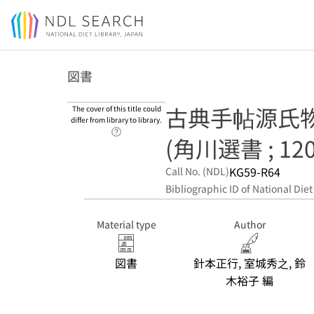
Jump to main content
図書
古典手帖源氏
The cover of this title could
differ from library to library.
Link to Help Page
(角川選書 ; 1
KG59-R64
Call No. (NDL)
Bibliographic ID of National Diet
Material type
Author
図書
針本正行, 室城秀之, 鈴
木裕子 編