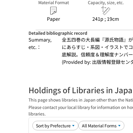
Material Format
Capacity, size, etc.
Paper
241p ; 19cm
Detailed bibliographic record
Summary,
全五四巻の大長編『源氏物語』が
etc.：
にあらすじ・系図・イラストでコ
底解説。信頼度＆理解度ナンバ
(Provided by: 出版情報登録セ
Holdings of Libraries in Jap
This page shows libraries in Japan other than the Nati
Please contact your local library for information on ho
libraries.