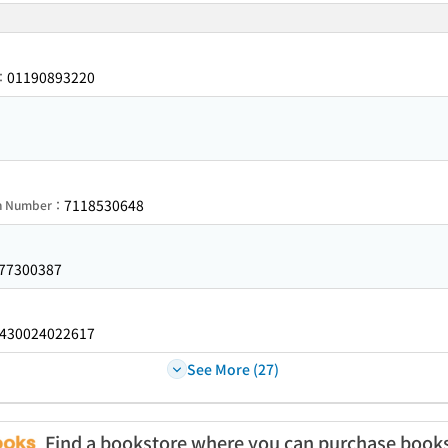
01190893220
r：
7118530648
on Number：
77300387
430024022617
See More (27)
Find a bookstore where you can purchase book