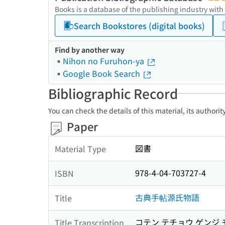
Books is a database of the publishing industry with
Search Bookstores (digital books)
Find by another way
Nihon no Furuhon-ya
Google Book Search
Bibliographic Record
You can check the details of this material, its authori
Paper
図書
Material Type
978-4-04-703727-4
ISBN
古典手帖源氏物語
Title
コテン テチョウ ゲンジ
Title Transcription