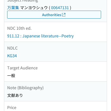
万葉集
マンヨウシュウ
(
00647131
)
Authorities
NDC 10th ed.
911.12 : Japanese literature--Poetry
NDLC
KG34
Target Audience
一般
Note (Bibliography)
文献あり
Price