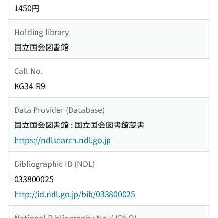
1450円
Holding library
国立国会図書館
Call No.
KG34-R9
Data Provider (Database)
国立国会図書館 : 国立国会図書館蔵書
https://ndlsearch.ndl.go.jp
Bibliographic ID (NDL)
033800025
http://id.ndl.go.jp/bib/033800025
National Bibliography No. (JPNO)