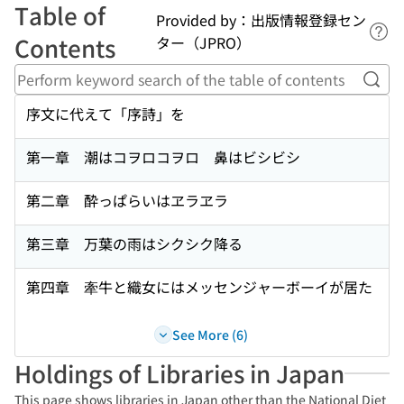
Table of
Provided by：出版情報登録セン
Lin
Contents
ター（JPRO）
Perf
序文に代えて「序詩」を
第一章 潮はコヲロコヲロ 鼻はビシビシ
第二章 酔っぱらいはヱラヱラ
第三章 万葉の雨はシクシク降る
第四章 牽牛と織女にはメッセンジャーボーイが居た
See More (6)
Holdings of Libraries in Japan
This page shows libraries in Japan other than the National Diet