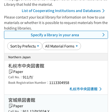
Library that hold the material.
List of Cooperating Institutions and Databases
Please contact your local library for information on how to use
materials or whether it is possible to request materials from the
holding libraries.
Specify a library in your area
Northern Japan
札幌市中央図書館
Paper
911/ｳ/
Call No.：
1113304958
Book Registration Number：
札幌市中央図書館
宮城県図書館
Paper
911.12/ｳﾏ2024.Y
Call No.：