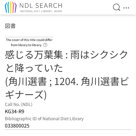
Open Se
Ope
Jump to main content
図書
The cover of this title could differ
Link to Help Page
from library to library.
感じる万葉集 : 雨はシクシク
と降っていた
(角川選書 ; 1204. 角川選書ビ
ギナーズ)
Call No. (NDL)
KG34-R9
Bibliographic ID of National Diet Library
033800025