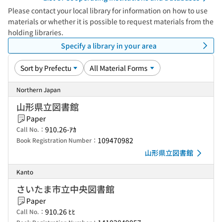
Please contact your local library for information on how to use
materials or whether it is possible to request materials from the
holding libraries.
Specify a library in your area
Northern Japan
山形県立図書館
Paper
910.26-ｱｶ
Call No.：
109470982
Book Registration Number：
山形県立図書館
Kanto
さいたま市立中央図書館
Paper
910.26 ﾋﾋ
Call No.：