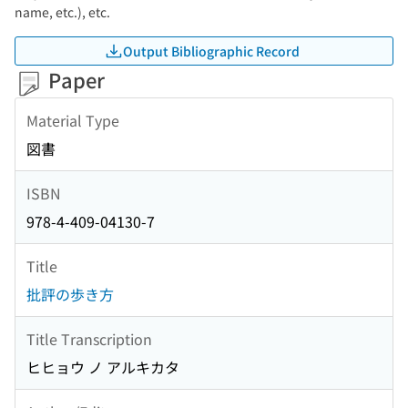
name, etc.), etc.
Output Bibliographic Record
Paper
Material Type
図書
ISBN
978-4-409-04130-7
Title
批評の歩き方
Title Transcription
ヒヒョウ ノ アルキカタ