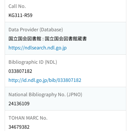
Call No.
KG311-R59
Data Provider (Database)
国立国会図書館 : 国立国会図書館蔵書
https://ndlsearch.ndl.go.jp
Bibliographic ID (NDL)
033807182
http://id.ndl.go.jp/bib/033807182
National Bibliography No. (JPNO)
24136109
TOHAN MARC No.
34679382