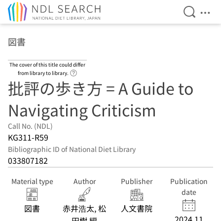
Open Se
Ope
Jump to main content
図書
The cover of this title could differ
Link to Help Page
from library to library.
批評の歩き方 = A Guide to
Navigating Criticism
Call No. (NDL)
KG311-R59
Bibliographic ID of National Diet Library
033807182
Material type
Author
Publisher
Publication
date
図書
赤井浩太, 松
人文書院
2024.11
田樹 編