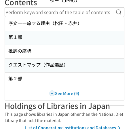
Contents
ター（JPRO）
Perf
序文――旅する理由（松田・赤井）
第１部
批評の座標
クエストマップ（作品遍歴）
第２部
See More (9)
Holdings of Libraries in Japan
This page shows libraries in Japan other than the National Diet
Library that hold the material.
List of Cooperating Institutions and Databases